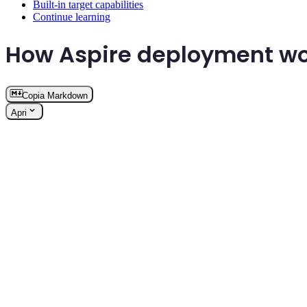
Built-in target capabilities
Continue learning
How Aspire deployment w
Copia Markdown
Apri