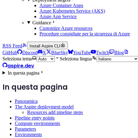
Azure Container Apps
Azure Kubernetes Service (AKS)
Azure App Service
Guidance
Customize Azure resources
Procedure consigliate per la sicurezza di Azure
RSS Feed
Install Aspire CLI
GitHub
Discord
X
BlueSky
YouTube
Twitch
Blog
Seleziona tema
Seleziona lingua
aspire.dev
In questa pagina
In questa pagina
Panoramica
The Aspire deployment model
Resources add pipeline steps
Pipeline entry points
Compute environments
Parameters
Environments