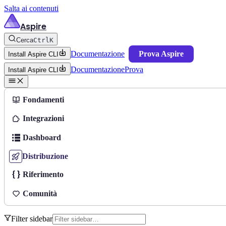
Salta ai contenuti
Aspire
Cerca
Ctrl
K
Documentazione
Prova Aspire
Install Aspire CLI
Documentazione
Prova
Install Aspire CLI
Fondamenti
Integrazioni
Dashboard
Distribuzione
Riferimento
Comunità
Filter sidebar