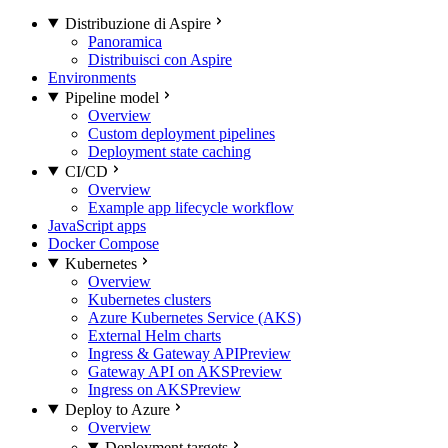
Distribuzione di Aspire
Panoramica
Distribuisci con Aspire
Environments
Pipeline model
Overview
Custom deployment pipelines
Deployment state caching
CI/CD
Overview
Example app lifecycle workflow
JavaScript apps
Docker Compose
Kubernetes
Overview
Kubernetes clusters
Azure Kubernetes Service (AKS)
External Helm charts
Ingress & Gateway API
Preview
Gateway API on AKS
Preview
Ingress on AKS
Preview
Deploy to Azure
Overview
Deployment targets