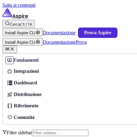
Salta ai contenuti
Aspire
Cerca
Ctrl
K
Documentazione
Prova Aspire
Install Aspire CLI
Documentazione
Prova
Install Aspire CLI
Fondamenti
Integrazioni
Dashboard
Distribuzione
Riferimento
Comunità
Filter sidebar