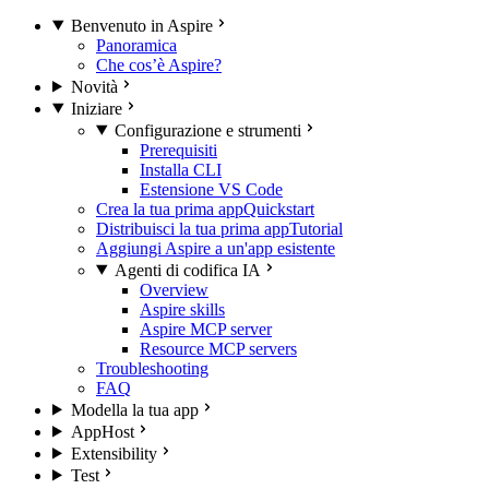
Benvenuto in Aspire
Panoramica
Che cos’è Aspire?
Novità
Iniziare
Configurazione e strumenti
Prerequisiti
Installa CLI
Estensione VS Code
Crea la tua prima app
Quickstart
Distribuisci la tua prima app
Tutorial
Aggiungi Aspire a un'app esistente
Agenti di codifica IA
Overview
Aspire skills
Aspire MCP server
Resource MCP servers
Troubleshooting
FAQ
Modella la tua app
AppHost
Extensibility
Test