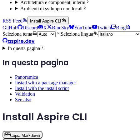
Architettura e componenti interni
Ambienti di sviluppo non locali
RSS Feed
Install Aspire CLI
GitHub
Discord
X
BlueSky
YouTube
Twitch
Blog
Seleziona tema
Seleziona lingua
aspire.dev
In questa pagina
In questa pagina
Panoramica
Install with a package manager
Install with the install script
Validation
See also
Install Aspire CLI
Copia Markdown