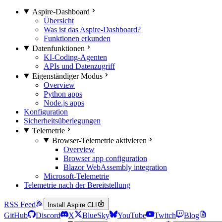
Aspire-Dashboard
Übersicht
Was ist das Aspire-Dashboard?
Funktionen erkunden
Datenfunktionen
KI-Coding-Agenten
APIs und Datenzugriff
Eigenständiger Modus
Overview
Python apps
Node.js apps
Konfiguration
Sicherheitsüberlegungen
Telemetrie
Browser-Telemetrie aktivieren
Overview
Browser app configuration
Blazor WebAssembly integration
Microsoft-Telemetrie
Telemetrie nach der Bereitstellung
RSS Feed
Install Aspire CLI
GitHub
Discord
X
BlueSky
YouTube
Twitch
Blog