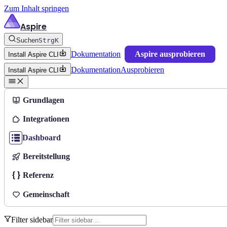
Zum Inhalt springen
Aspire
Suchen
Strg
K
Dokumentation
Aspire ausprobieren
Install Aspire CLI
Dokumentation
Ausprobieren
Install Aspire CLI
Grundlagen
Integrationen
Dashboard
Bereitstellung
Referenz
Gemeinschaft
Filter sidebar