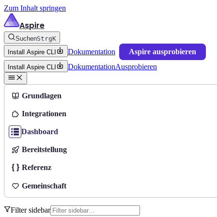
Zum Inhalt springen
Aspire
Suchen
Strg
K
Dokumentation
Aspire ausprobieren
Install Aspire CLI
Dokumentation
Ausprobieren
Install Aspire CLI
Grundlagen
Integrationen
Dashboard
Bereitstellung
Referenz
Gemeinschaft
Filter sidebar