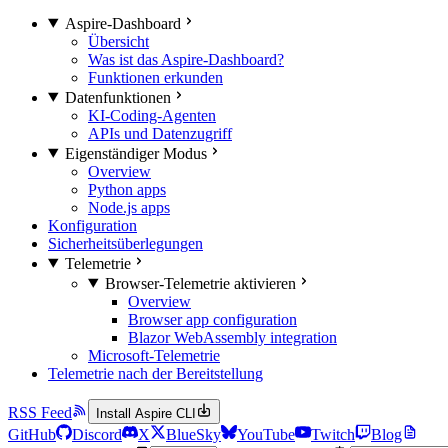
Aspire-Dashboard
Übersicht
Was ist das Aspire-Dashboard?
Funktionen erkunden
Datenfunktionen
KI-Coding-Agenten
APIs und Datenzugriff
Eigenständiger Modus
Overview
Python apps
Node.js apps
Konfiguration
Sicherheitsüberlegungen
Telemetrie
Browser-Telemetrie aktivieren
Overview
Browser app configuration
Blazor WebAssembly integration
Microsoft-Telemetrie
Telemetrie nach der Bereitstellung
RSS Feed
Install Aspire CLI
GitHub
Discord
X
BlueSky
YouTube
Twitch
Blog