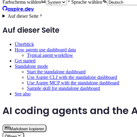
Farbschema wählen
Sprache wählen
aspire.dev
Auf dieser Seite
Auf dieser Seite
Überblick
How agents use dashboard data
Typical agent workflow
Get started
Standalone mode
Start the standalone dashboard
Use Aspire CLI with the standalone dashboard
Use Aspire MCP with the standalone dashboard
Sample skill for standalone dashboard
See also
AI coding agents and the 
Markdown kopieren
Öffnen