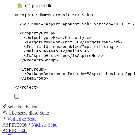
C# project file
<
Project
Sdk
=
"
Microsoft.NET.Sdk
"
>
<
Sdk
Name
=
"
Aspire.AppHost.Sdk
"
Version
=
"
9.0.0
"
/
<
PropertyGroup
>
<
OutputType
>
Exe
</
OutputType
>
<
TargetFramework
>
net9.0
</
TargetFramework
>
<
ImplicitUsings
>
enable
</
ImplicitUsings
>
<
Nullable
>
enable
</
Nullable
>
<
IsAspireHost
>
true
</
IsAspireHost
>
</
PropertyGroup
>
<
ItemGroup
>
<
PackageReference
Include
=
"
Aspire.Hosting.AppH
</
ItemGroup
>
</
Project
>
Seite bearbeiten
Übersetze diese Seite
Vorherige Seite
ASPIRE006
Nächste Seite
ASPIRE008