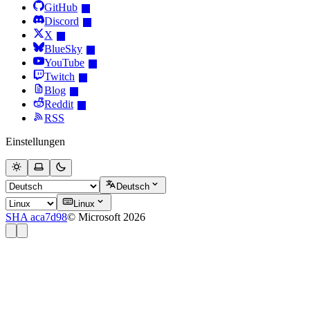
GitHub
Discord
X
BlueSky
YouTube
Twitch
Blog
Reddit
RSS
Einstellungen
Deutsch
Linux
SHA aca7d98
© Microsoft 2026