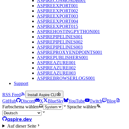
ASPIRECOSMOSDB001
ASPIREEXPORT001
ASPIREEXPORT002
ASPIREEXPORT003
ASPIREEXPORT004
ASPIREEXPORT015
ASPIREHOSTINGPYTHON001
ASPIREPIPELINES001
ASPIREPIPELINES002
ASPIREPIPELINES003
ASPIREPROXYENDPOINTS001
ASPIREPUBLISHERS001
ASPIREAZURE001
ASPIREAZURE002
ASPIREAZURE003
ASPIREBROWSERLOGS001
Support
RSS Feed
Install Aspire CLI
GitHub
Discord
X
BlueSky
YouTube
Twitch
Blog
Farbschema wählen
Sprache wählen
aspire.dev
Auf dieser Seite