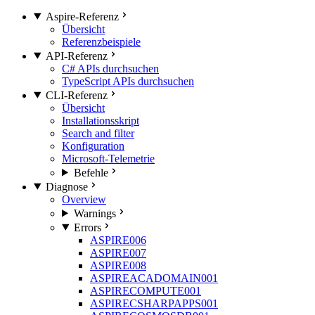
Aspire-Referenz
Übersicht
Referenzbeispiele
API-Referenz
C# APIs durchsuchen
TypeScript APIs durchsuchen
CLI-Referenz
Übersicht
Installationsskript
Search and filter
Konfiguration
Microsoft-Telemetrie
Befehle
Diagnose
Overview
Warnings
Errors
ASPIRE006
ASPIRE007
ASPIRE008
ASPIREACADOMAIN001
ASPIRECOMPUTE001
ASPIRECSHARPAPPS001