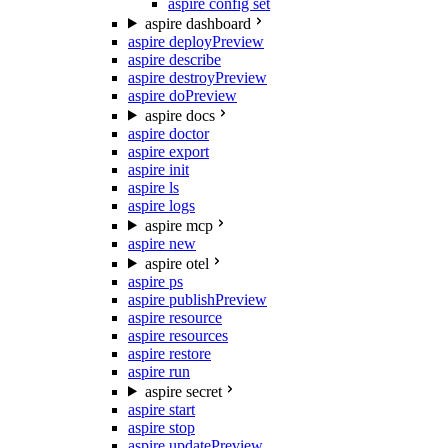
aspire config set
aspire dashboard
aspire deploy
Preview
aspire describe
aspire destroy
Preview
aspire do
Preview
aspire docs
aspire doctor
aspire export
aspire init
aspire ls
aspire logs
aspire mcp
aspire new
aspire otel
aspire ps
aspire publish
Preview
aspire resource
aspire resources
aspire restore
aspire run
aspire secret
aspire start
aspire stop
aspire update
Preview