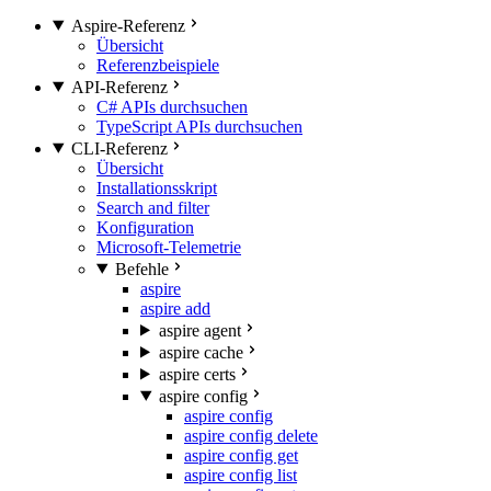
Aspire-Referenz
Übersicht
Referenzbeispiele
API-Referenz
C# APIs durchsuchen
TypeScript APIs durchsuchen
CLI-Referenz
Übersicht
Installationsskript
Search and filter
Konfiguration
Microsoft-Telemetrie
Befehle
aspire
aspire add
aspire agent
aspire cache
aspire certs
aspire config
aspire config
aspire config delete
aspire config get
aspire config list