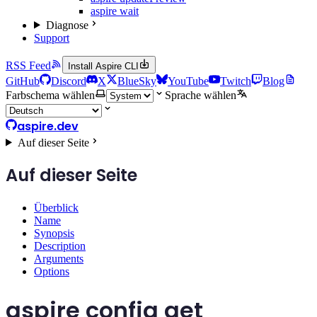
aspire wait
Diagnose
Support
RSS Feed
Install Aspire CLI
GitHub
Discord
X
BlueSky
YouTube
Twitch
Blog
Farbschema wählen
Sprache wählen
aspire.dev
Auf dieser Seite
Auf dieser Seite
Überblick
Name
Synopsis
Description
Arguments
Options
aspire config get