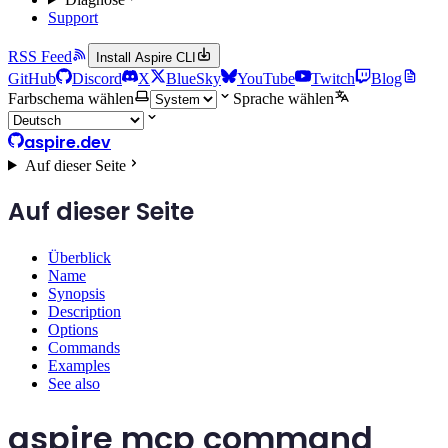
Support
RSS Feed
Install Aspire CLI
GitHub
Discord
X
BlueSky
YouTube
Twitch
Blog
Farbschema wählen
Sprache wählen
aspire.dev
Auf dieser Seite
Auf dieser Seite
Überblick
Name
Synopsis
Description
Options
Commands
Examples
See also
aspire mcp command