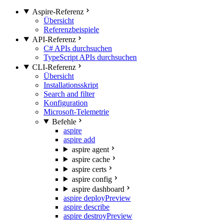
Aspire-Referenz
Übersicht
Referenzbeispiele
API-Referenz
C# APIs durchsuchen
TypeScript APIs durchsuchen
CLI-Referenz
Übersicht
Installationsskript
Search and filter
Konfiguration
Microsoft-Telemetrie
Befehle
aspire
aspire add
aspire agent
aspire cache
aspire certs
aspire config
aspire dashboard
aspire deploy
Preview
aspire describe
aspire destroy
Preview