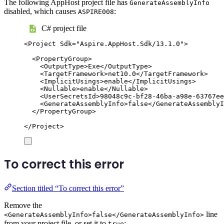
The following AppHost project file has
GenerateAssemblyInfo
disabled, which causes
:
ASPIRE008
C# project file
<
Project
Sdk
=
"
Aspire.AppHost.Sdk/13.1.0
"
>
<
PropertyGroup
>
<
OutputType
>
Exe
</
OutputType
>
<
TargetFramework
>
net10.0
</
TargetFramework
>
<
ImplicitUsings
>
enable
</
ImplicitUsings
>
<
Nullable
>
enable
</
Nullable
>
<
UserSecretsId
>
98048c9c-bf28-46ba-a98e-63767ee
<
GenerateAssemblyInfo
>
false
</
GenerateAssemblyI
</
PropertyGroup
>
</
Project
>
To correct this error
Section titled “To correct this error”
Remove the
line
<GenerateAssemblyInfo>false</GenerateAssemblyInfo>
from your project file, or set it to
:
true