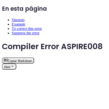
En esta página
Sinopsis
Example
To correct this error
Suppress the error
Compiler Error ASPIRE008
Copiar Markdown
Abrir