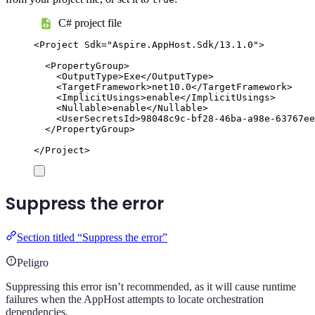
C# project file
<
Project
Sdk
=
"
Aspire.AppHost.Sdk/13.1.0
"
>
<
PropertyGroup
>
<
OutputType
>
Exe
</
OutputType
>
<
TargetFramework
>
net10.0
</
TargetFramework
>
<
ImplicitUsings
>
enable
</
ImplicitUsings
>
<
Nullable
>
enable
</
Nullable
>
<
UserSecretsId
>
98048c9c-bf28-46ba-a98e-63767ee
</
PropertyGroup
>
</
Project
>
Suppress the error
Section titled “Suppress the error”
Peligro
Suppressing this error isn’t recommended, as it will cause runtime
failures when the AppHost attempts to locate orchestration
dependencies.