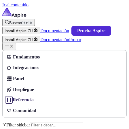
Ir al contenido
Aspire
Buscar
Ctrl
K
Documentación
Prueba Aspire
Install Aspire CLI
Documentación
Probar
Install Aspire CLI
Fundamentos
Integraciones
Panel
Despliegue
Referencia
Comunidad
Filter sidebar