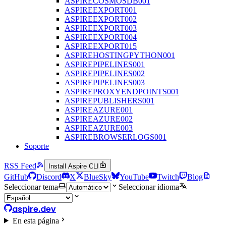
ASPIRECOSMOSDB001
ASPIREEXPORT001
ASPIREEXPORT002
ASPIREEXPORT003
ASPIREEXPORT004
ASPIREEXPORT015
ASPIREHOSTINGPYTHON001
ASPIREPIPELINES001
ASPIREPIPELINES002
ASPIREPIPELINES003
ASPIREPROXYENDPOINTS001
ASPIREPUBLISHERS001
ASPIREAZURE001
ASPIREAZURE002
ASPIREAZURE003
ASPIREBROWSERLOGS001
Soporte
RSS Feed
Install Aspire CLI
GitHub
Discord
X
BlueSky
YouTube
Twitch
Blog
Seleccionar tema
Seleccionar idioma
aspire.dev
En esta página