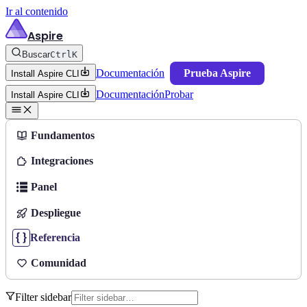
Ir al contenido
Aspire
Buscar
Ctrl
K
Documentación
Prueba Aspire
Install Aspire CLI
Documentación
Probar
Install Aspire CLI
Fundamentos
Integraciones
Panel
Despliegue
Referencia
Comunidad
Filter sidebar