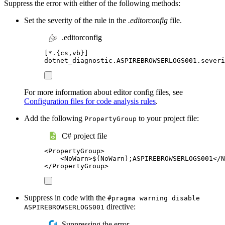
Suppress the error with either of the following methods:
Set the severity of the rule in the
.editorconfig
file.
.editorconfig
[
*.{cs,vb}
]
dotnet_diagnostic.ASPIREBROWSERLOGS001.severi
For more information about editor config files, see
Configuration files for code analysis rules
.
Add the following
to your project file:
PropertyGroup
C# project file
<
PropertyGroup
>
<
NoWarn
>
$(NoWarn);ASPIREBROWSERLOGS001
</
N
</
PropertyGroup
>
Suppress in code with the
#pragma warning disable
directive:
ASPIREBROWSERLOGS001
Suppressing the error