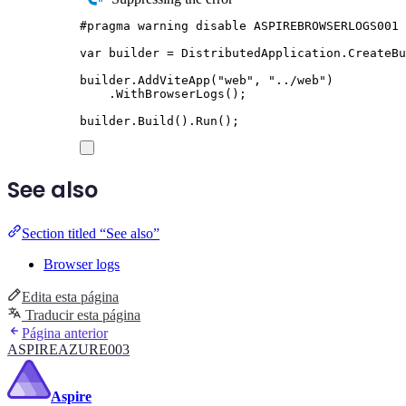
#
pragma
warning
disable
 ASPIREBROWSERLOGS001
var
 builder 
=
DistributedApplication
.
CreateBu
builder
.
AddViteApp
(
"
web
"
,
"
../web
"
)
.
WithBrowserLogs
();
builder
.
Build
()
.
Run
();
See also
Section titled “See also”
Browser logs
Edita esta página
Traducir esta página
Página anterior
ASPIREAZURE003
Aspire