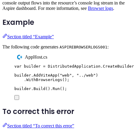
console output flows into the resource’s console log stream in the
Aspire dashboard. For more information, see
Browser logs
.
Example
Section titled “Example”
The following code generates
:
ASPIREBROWSERLOGS001
AppHost.cs
var
 builder 
=
DistributedApplication
.
CreateBuilder
builder
.
AddViteApp
(
"
web
"
,
"
../web
"
)
.
WithBrowserLogs
();
builder
.
Build
()
.
Run
();
To correct this error
Section titled “To correct this error”