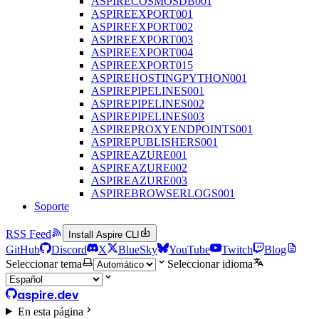
ASPIRECOSMOSDB001
ASPIREEXPORT001
ASPIREEXPORT002
ASPIREEXPORT003
ASPIREEXPORT004
ASPIREEXPORT015
ASPIREHOSTINGPYTHON001
ASPIREPIPELINES001
ASPIREPIPELINES002
ASPIREPIPELINES003
ASPIREPROXYENDPOINTS001
ASPIREPUBLISHERS001
ASPIREAZURE001
ASPIREAZURE002
ASPIREAZURE003
ASPIREBROWSERLOGS001
Soporte
RSS Feed
Install Aspire CLI
GitHub
Discord
X
BlueSky
YouTube
Twitch
Blog
Seleccionar tema
Seleccionar idioma
aspire.dev
En esta página