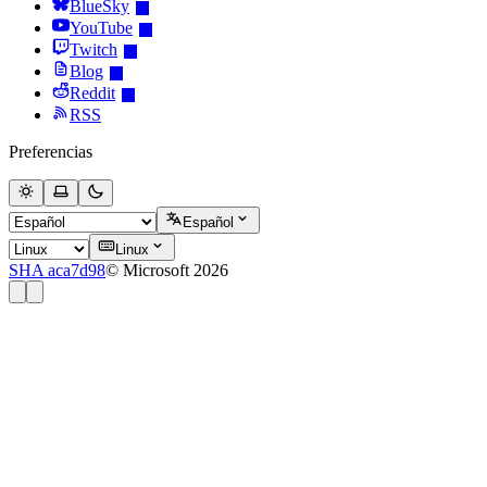
BlueSky
YouTube
Twitch
Blog
Reddit
RSS
Preferencias
Español
Linux
SHA aca7d98
© Microsoft 2026