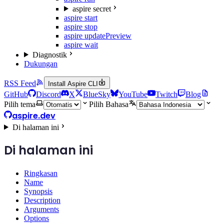
aspire secret
aspire start
aspire stop
aspire update
Preview
aspire wait
Diagnostik
Dukungan
RSS Feed
Install Aspire CLI
GitHub
Discord
X
BlueSky
YouTube
Twitch
Blog
Pilih tema
Pilih Bahasa
aspire.dev
Di halaman ini
Di halaman ini
Ringkasan
Name
Synopsis
Description
Arguments
Options