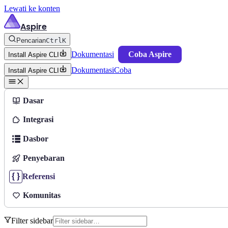
Lewati ke konten
Aspire
Pencarian
Ctrl
K
Dokumentasi
Coba Aspire
Install Aspire CLI
Dokumentasi
Coba
Install Aspire CLI
Dasar
Integrasi
Dasbor
Penyebaran
Referensi
Komunitas
Filter sidebar