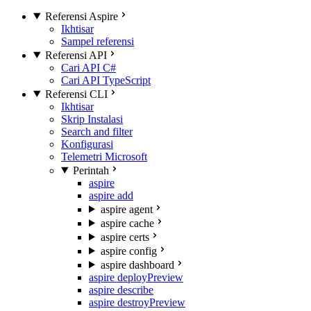
Referensi Aspire
Ikhtisar
Sampel referensi
Referensi API
Cari API C#
Cari API TypeScript
Referensi CLI
Ikhtisar
Skrip Instalasi
Search and filter
Konfigurasi
Telemetri Microsoft
Perintah
aspire
aspire add
aspire agent
aspire cache
aspire certs
aspire config
aspire dashboard
aspire deploy
Preview
aspire describe
aspire destroy
Preview