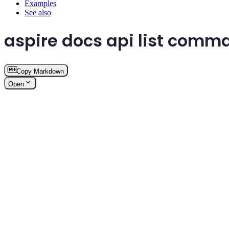
Examples
See also
aspire docs api list comm
Copy Markdown
Open