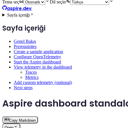
Tema seç
Dil seçin
aspire.dev
Sayfa içeriği
Sayfa içeriği
Genel Bakış
Prerequisites
Create a sample application
Configure OpenTelemetry
Start the Aspire dashboard
View telemetry in the dashboard
Traces
Metrics
Add custom telemetry (optional)
Next steps
Aspire dashboard standalo
Copy Markdown
Open