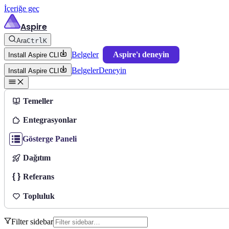
İçeriğe geç
Aspire
Ara
Ctrl
K
Belgeler
Aspire'ı deneyin
Install Aspire CLI
Belgeler
Deneyin
Install Aspire CLI
Temeller
Entegrasyonlar
Gösterge Paneli
Dağıtım
Referans
Topluluk
Filter sidebar