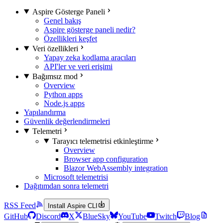
Aspire Gösterge Paneli
Genel bakış
Aspire gösterge paneli nedir?
Özellikleri keşfet
Veri özellikleri
Yapay zeka kodlama aracıları
API'ler ve veri erişimi
Bağımsız mod
Overview
Python apps
Node.js apps
Yapılandırma
Güvenlik değerlendirmeleri
Telemetri
Tarayıcı telemetrisi etkinleştirme
Overview
Browser app configuration
Blazor WebAssembly integration
Microsoft telemetrisi
Dağıtımdan sonra telemetri
RSS Feed
Install Aspire CLI
GitHub
Discord
X
BlueSky
YouTube
Twitch
Blog