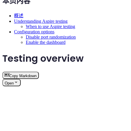
本页内容
概述
Understanding Aspire testing
When to use Aspire testing
Configuration options
Disable port randomization
Enable the dashboard
Testing overview
Copy Markdown
Open