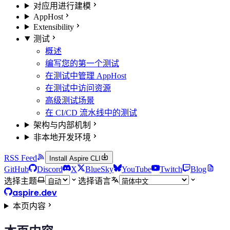
对应用进行建模
AppHost
Extensibility
测试
概述
编写您的第一个测试
在测试中管理 AppHost
在测试中访问资源
高级测试场景
在 CI/CD 流水线中的测试
架构与内部机制
非本地开发环境
RSS Feed
Install Aspire CLI
GitHub
Discord
X
BlueSky
YouTube
Twitch
Blog
选择主题
选择语言
aspire.dev
本页内容