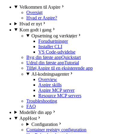
Velkommen til Aspire
Oversigt
Hvad er Aspire?
Hvad er nyt
Kom godt i gang
Opsætning og værktøjer
Forudsætninger
Installer CLI
VS Code-udvidelse
Byg din første app
Quickstart
Udrul din første app
Tutorial
Tilføj Aspire til en eksisterende app
AI-kodningsagenter
Overview
Aspire skills
Aspire MCP server
Resource MCP servers
Troubleshooting
FAQ
Modellér din app
AppHost
Configuration
Container registry configuration