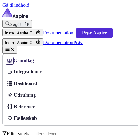
Gå til indhold
Aspire
Søg
Ctrl
K
Dokumentation
Prøv Aspire
Install Aspire CLI
Dokumentation
Prøv
Install Aspire CLI
Grundlag
Integrationer
Dashboard
Udrulning
Reference
Fællesskab
Filter sidebar