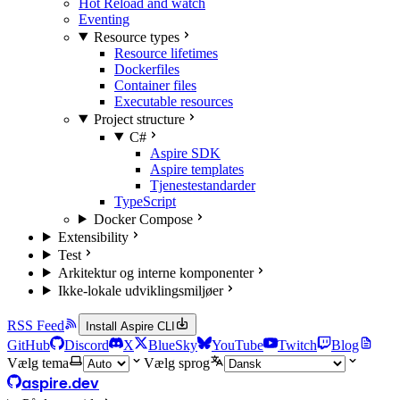
Hot Reload and watch
Eventing
Resource types
Resource lifetimes
Dockerfiles
Container files
Executable resources
Project structure
C#
Aspire SDK
Aspire templates
Tjenestestandarder
TypeScript
Docker Compose
Extensibility
Test
Arkitektur og interne komponenter
Ikke-lokale udviklingsmiljøer
RSS Feed
Install Aspire CLI
GitHub
Discord
X
BlueSky
YouTube
Twitch
Blog
Vælg tema
Vælg sprog
aspire.dev