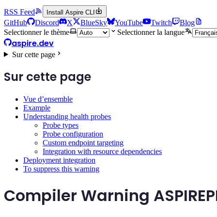
RSS Feed
Install Aspire CLI
GitHub
Discord
X
BlueSky
YouTube
Twitch
Blog
Selectionner le thème
Selectionner la langue
aspire.dev
Sur cette page
Sur cette page
Vue d’ensemble
Example
Understanding health probes
Probe types
Probe configuration
Custom endpoint targeting
Integration with resource dependencies
Deployment integration
To suppress this warning
Compiler Warning ASPIRE