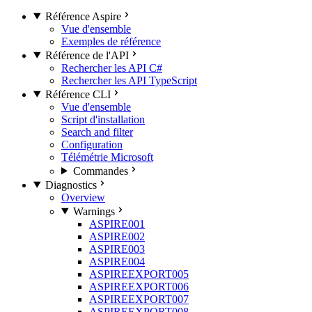
Référence Aspire
Vue d'ensemble
Exemples de référence
Référence de l'API
Rechercher les API C#
Rechercher les API TypeScript
Référence CLI
Vue d'ensemble
Script d'installation
Search and filter
Configuration
Télémétrie Microsoft
Commandes
Diagnostics
Overview
Warnings
ASPIRE001
ASPIRE002
ASPIRE003
ASPIRE004
ASPIREEXPORT005
ASPIREEXPORT006
ASPIREEXPORT007
ASPIREEXPORT008