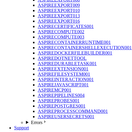
ASPIREEXPORT009
ASPIREEXPORT010
ASPIREEXPORT013
ASPIREEXPORT016
ASPIRECERTIFICATES001
ASPIRECOMPUTE002
ASPIRECOMPUTE003
ASPIRECONTAINERRUNTIME001
ASPIRECONTAINERSHELLEXECUTION001
ASPIREDOCKERFILEBUILDER001
ASPIREDOTNETTOOL
ASPIREDURABLETASK001
ASPIREEXTENSION001
ASPIREFILESYSTEM001
ASPIREINTERACTION001
ASPIREJAVASCRIPT001
ASPIREMCP001
ASPIREPIPELINES004
ASPIREPROBES001
ASPIREPOSTGRES001
ASPIREPROCESSCOMMAND001
ASPIREUSERSECRETS001
Errors
Support