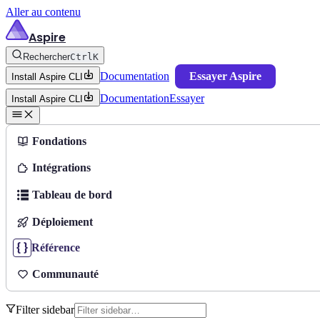
Aller au contenu
Aspire
Rechercher
Ctrl
K
Documentation
Essayer Aspire
Install Aspire CLI
Documentation
Essayer
Install Aspire CLI
Fondations
Intégrations
Tableau de bord
Déploiement
Référence
Communauté
Filter sidebar