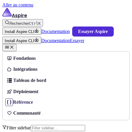
Aller au contenu
Aspire
Rechercher
Ctrl
K
Documentation
Essayer Aspire
Install Aspire CLI
Documentation
Essayer
Install Aspire CLI
Fondations
Intégrations
Tableau de bord
Déploiement
Référence
Communauté
Filter sidebar