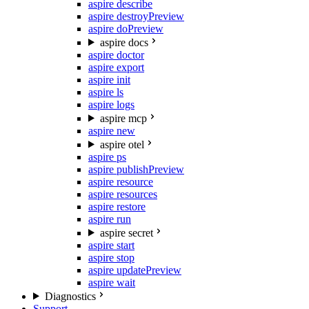
aspire describe
aspire destroy
Preview
aspire do
Preview
aspire docs
aspire doctor
aspire export
aspire init
aspire ls
aspire logs
aspire mcp
aspire new
aspire otel
aspire ps
aspire publish
Preview
aspire resource
aspire resources
aspire restore
aspire run
aspire secret
aspire start
aspire stop
aspire update
Preview
aspire wait
Diagnostics
Support