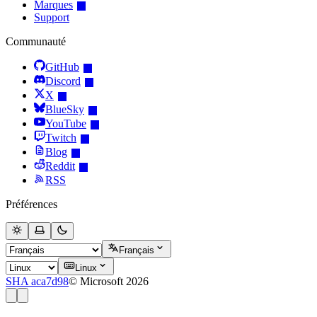
Marques
Support
Communauté
GitHub
Discord
X
BlueSky
YouTube
Twitch
Blog
Reddit
RSS
Préférences
Français
Linux
SHA aca7d98
© Microsoft 2026