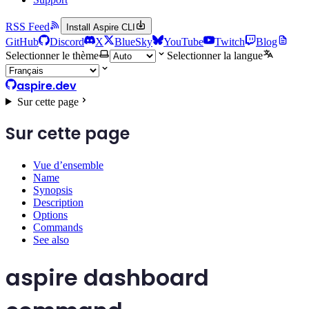
RSS Feed
Install Aspire CLI
GitHub
Discord
X
BlueSky
YouTube
Twitch
Blog
Selectionner le thème
Selectionner la langue
aspire.dev
Sur cette page
Sur cette page
Vue d’ensemble
Name
Synopsis
Description
Options
Commands
See also
aspire dashboard