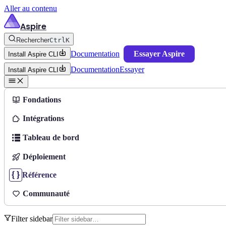
Aller au contenu
Aspire
Rechercher
Ctrl
K
Documentation
Essayer Aspire
Install Aspire CLI
Documentation
Essayer
Install Aspire CLI
Fondations
Intégrations
Tableau de bord
Déploiement
Référence
Communauté
Filter sidebar