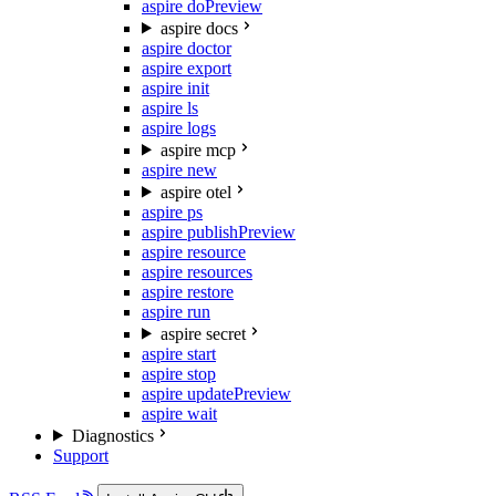
aspire do
Preview
aspire docs
aspire doctor
aspire export
aspire init
aspire ls
aspire logs
aspire mcp
aspire new
aspire otel
aspire ps
aspire publish
Preview
aspire resource
aspire resources
aspire restore
aspire run
aspire secret
aspire start
aspire stop
aspire update
Preview
aspire wait
Diagnostics
Support