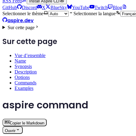
RSS Feed
Install Aspire CLI
GitHub
Discord
X
BlueSky
YouTube
Twitch
Blog
Selectionner le thème
Selectionner la langue
aspire.dev
Sur cette page
Sur cette page
Vue d’ensemble
Name
Synopsis
Description
Options
Commands
Examples
aspire command
Copier le Markdown
Ouvrir