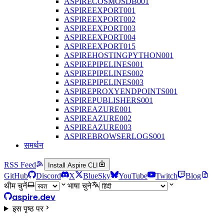
ASPIRECOSMOSDB001
ASPIREEXPORT001
ASPIREEXPORT002
ASPIREEXPORT003
ASPIREEXPORT004
ASPIREEXPORT015
ASPIREHOSTINGPYTHON001
ASPIREPIPELINES001
ASPIREPIPELINES002
ASPIREPIPELINES003
ASPIREPROXYENDPOINTS001
ASPIREPUBLISHERS001
ASPIREAZURE001
ASPIREAZURE002
ASPIREAZURE003
ASPIREBROWSERLOGS001
समर्थन
RSS Feed
Install Aspire CLI
GitHub
Discord
X
BlueSky
YouTube
Twitch
Blog
थीम चुनें
भाषा चुने
aspire.dev
इस पृष्ठ पर