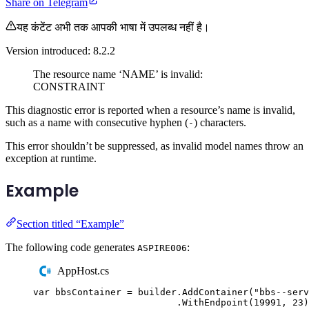
Share on Telegram
यह कंटेंट अभी तक आपकी भाषा में उपलब्ध नहीं है।
Version introduced: 8.2.2
The resource name ‘NAME’ is invalid:
CONSTRAINT
This diagnostic error is reported when a resource’s name is invalid,
such as a name with consecutive hyphen (
) characters.
-
This error shouldn’t be suppressed, as invalid model names throw an
exception at runtime.
Example
Section titled “Example”
The following code generates
:
ASPIRE006
AppHost.cs
var
 bbsContainer 
=
builder
.
AddContainer
(
"
bbs--serv
.
WithEndpoint
(
19991
,
23
)