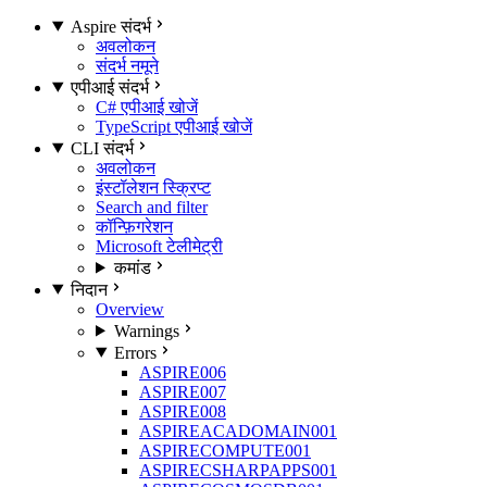
Aspire संदर्भ
अवलोकन
संदर्भ नमूने
एपीआई संदर्भ
C# एपीआई खोजें
TypeScript एपीआई खोजें
CLI संदर्भ
अवलोकन
इंस्टॉलेशन स्क्रिप्ट
Search and filter
कॉन्फ़िगरेशन
Microsoft टेलीमेट्री
कमांड
निदान
Overview
Warnings
Errors
ASPIRE006
ASPIRE007
ASPIRE008
ASPIREACADOMAIN001
ASPIRECOMPUTE001
ASPIRECSHARPAPPS001