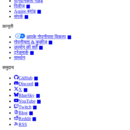
योगदानकर्ता गाइड
रिलीज़
Aspire ब्रांड
संपर्क
कानूनी
आपके गोपनीयता विकल्प
गोपनीयता & कुकीज़
उपयोग की शर्तें
ट्रेडमार्क
समर्थन
समुदाय
GitHub
Discord
X
BlueSky
YouTube
Twitch
Blog
Reddit
RSS