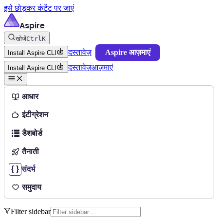
इसे छोड़कर कंटेंट पर जाएं
Aspire
खोजें
Ctrl
K
दस्तावेज़
Aspire आज़माएं
Install Aspire CLI
दस्तावेज़
आज़माएं
Install Aspire CLI
आधार
इंटीग्रेशन
डैशबोर्ड
तैनाती
संदर्भ
समुदाय
Filter sidebar