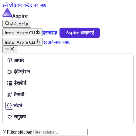
इसे छोड़कर कंटेंट पर जाएं
Aspire
खोजें
Ctrl
K
दस्तावेज़
Aspire आज़माएं
Install Aspire CLI
दस्तावेज़
आज़माएं
Install Aspire CLI
आधार
इंटीग्रेशन
डैशबोर्ड
तैनाती
संदर्भ
समुदाय
Filter sidebar