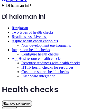
Di halaman ini
Di halaman ini
Ringkasan
Two types of health checks
Readiness vs. Liveness
Aspire health check endpoints
Non-development environments
Integration health checks
Configure health checks
AppHost resource health checks
Resource readiness with health checks
HTTP health checks for resources
Custom resource health checks
Dashboard integration
Health checks
Copy Markdown