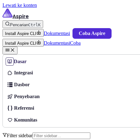
Lewati ke konten
Aspire
Pencarian
Ctrl
K
Dokumentasi
Coba Aspire
Install Aspire CLI
Dokumentasi
Coba
Install Aspire CLI
Dasar
Integrasi
Dasbor
Penyebaran
Referensi
Komunitas
Filter sidebar