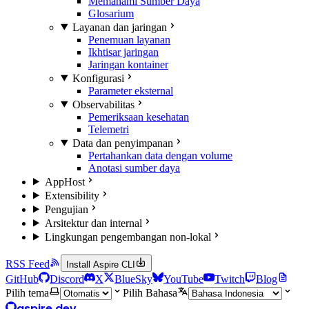
Memahami Sumber Daya
Glosarium
Layanan dan jaringan
Penemuan layanan
Ikhtisar jaringan
Jaringan kontainer
Konfigurasi
Parameter eksternal
Observabilitas
Pemeriksaan kesehatan
Telemetri
Data dan penyimpanan
Pertahankan data dengan volume
Anotasi sumber daya
AppHost
Extensibility
Pengujian
Arsitektur dan internal
Lingkungan pengembangan non-lokal
RSS Feed
Install Aspire CLI
GitHub
Discord
X
BlueSky
YouTube
Twitch
Blog
Pilih tema
Pilih Bahasa
aspire.dev