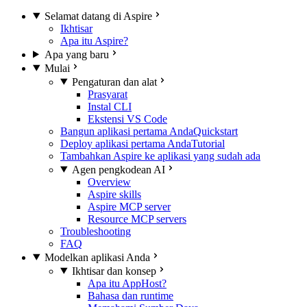
Selamat datang di Aspire
Ikhtisar
Apa itu Aspire?
Apa yang baru
Mulai
Pengaturan dan alat
Prasyarat
Instal CLI
Ekstensi VS Code
Bangun aplikasi pertama Anda
Quickstart
Deploy aplikasi pertama Anda
Tutorial
Tambahkan Aspire ke aplikasi yang sudah ada
Agen pengkodean AI
Overview
Aspire skills
Aspire MCP server
Resource MCP servers
Troubleshooting
FAQ
Modelkan aplikasi Anda
Ikhtisar dan konsep
Apa itu AppHost?
Bahasa dan runtime