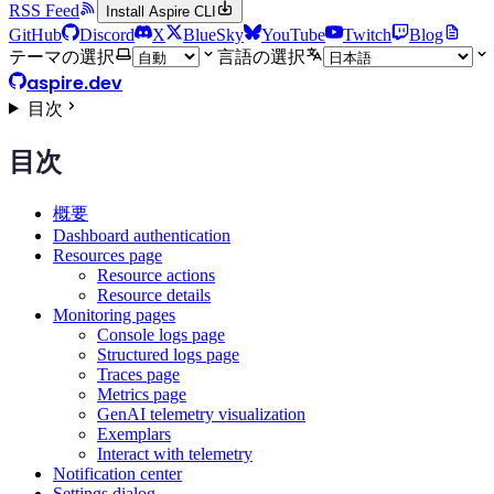
RSS Feed
Install Aspire CLI
GitHub
Discord
X
BlueSky
YouTube
Twitch
Blog
テーマの選択
言語の選択
aspire.dev
目次
目次
概要
Dashboard authentication
Resources page
Resource actions
Resource details
Monitoring pages
Console logs page
Structured logs page
Traces page
Metrics page
GenAI telemetry visualization
Exemplars
Interact with telemetry
Notification center
Settings dialog