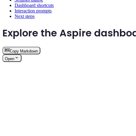
Dashboard shortcuts
Interaction prompts
Next steps
Explore the Aspire dashboa
Copy Markdown
Open