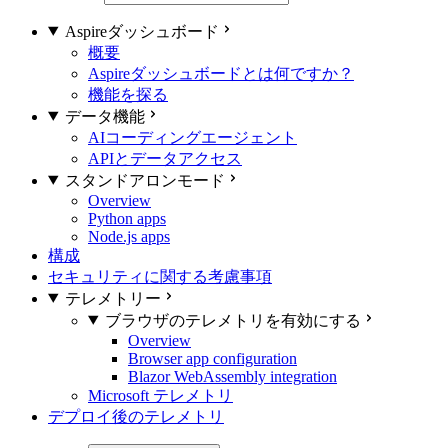
Aspireダッシュボード
概要
Aspireダッシュボードとは何ですか？
機能を探る
データ機能
AIコーディングエージェント
APIとデータアクセス
スタンドアロンモード
Overview
Python apps
Node.js apps
構成
セキュリティに関する考慮事項
テレメトリー
ブラウザのテレメトリを有効にする
Overview
Browser app configuration
Blazor WebAssembly integration
Microsoft テレメトリ
デプロイ後のテレメトリ