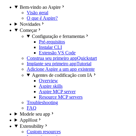
Bem-vindo ao Aspire
Visão geral
O que é Aspire?
Novidades
Começar
Configuração e ferramentas
Pré-requisitos
Instalar CLI
Extensão VS Code
Construa seu primeiro app
Quickstart
Implante seu primeiro app
Tutorial
Adicione Aspire a um app existente
Agentes de codificação com IA
Overview
Aspire skills
Aspire MCP server
Resource MCP servers
Troubleshooting
FAQ
Modele seu app
AppHost
Extensibility
Custom resources