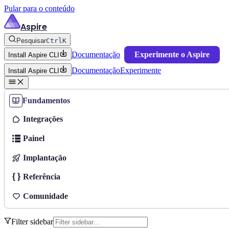
Pular para o conteúdo
Aspire
Pesquisar
Ctrl
K
Documentação
Experimente o Aspire
Install Aspire CLI
Documentação
Experimente
Install Aspire CLI
Fundamentos
Integrações
Painel
Implantação
Referência
Comunidade
Filter sidebar