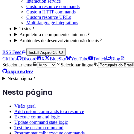
Interaction service
Custom resource commands
Custom HTTP commands
Custom resource URLs
Multi-language integrations
Testes
Arquitetura e componentes internos
Ambientes de desenvolvimento não locais
RSS Feed
Install Aspire CLI
GitHub
Discord
X
BlueSky
YouTube
Twitch
Blog
Selecionar tema
Selecionar língua
aspire.dev
Nesta página
Nesta página
Visão geral
Add custom commands to a resource
Execute command logic
Update command state logic
Test the custom command
Programmatically execute commands