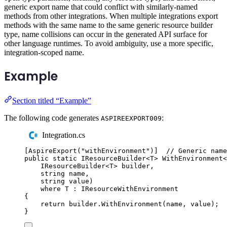
generic export name that could conflict with similarly-named
methods from other integrations. When multiple integrations export
methods with the same name to the same generic resource builder
type, name collisions can occur in the generated API surface for
other language runtimes. To avoid ambiguity, use a more specific,
integration-scoped name.
Example
Section titled “Example”
The following code generates
:
ASPIREEXPORT009
Integration.cs
[
AspireExport
(
"
withEnvironment
"
)]
// Generic name
public
static
IResourceBuilder
<
T
>
WithEnvironment
<
IResourceBuilder
<
T
>
 builder
,
string
 name
,
string
 value
)
where
T
:
IResourceWithEnvironment
{
return
builder
.
WithEnvironment
(
name
,
value
);
}