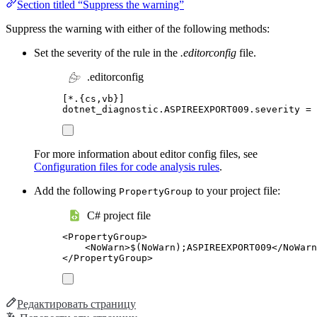
Section titled “Suppress the warning”
Suppress the warning with either of the following methods:
Set the severity of the rule in the
.editorconfig
file.
.editorconfig
[
*.{cs,vb}
]
dotnet_diagnostic.ASPIREEXPORT009.severity
=
 
For more information about editor config files, see
Configuration files for code analysis rules
.
Add the following
to your project file:
PropertyGroup
C# project file
<
PropertyGroup
>
<
NoWarn
>
$(NoWarn);ASPIREEXPORT009
</
NoWarn
</
PropertyGroup
>
Редактировать страницу