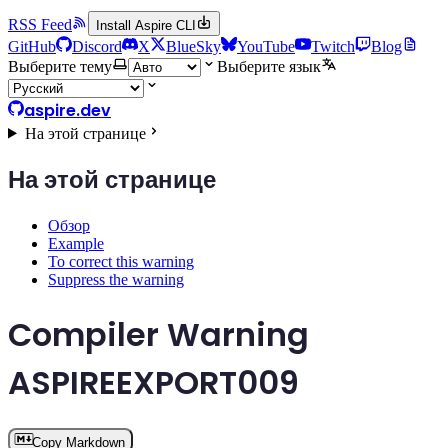
RSS Feed
Install Aspire CLI
GitHub
Discord
X
BlueSky
YouTube
Twitch
Blog
Выберите тему
Выберите язык
aspire.dev
На этой странице
На этой странице
Обзор
Example
To correct this warning
Suppress the warning
Compiler Warning
ASPIREEXPORT009
Copy Markdown