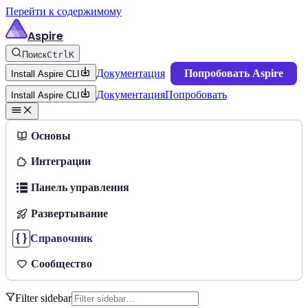
Перейти к содержимому
Aspire
Поиск
Ctrl
K
Документация
Попробовать Aspire
Install Aspire CLI
Документация
Попробовать
Install Aspire CLI
Основы
Интеграции
Панель управления
Развертывание
Справочник
Сообщество
Filter sidebar