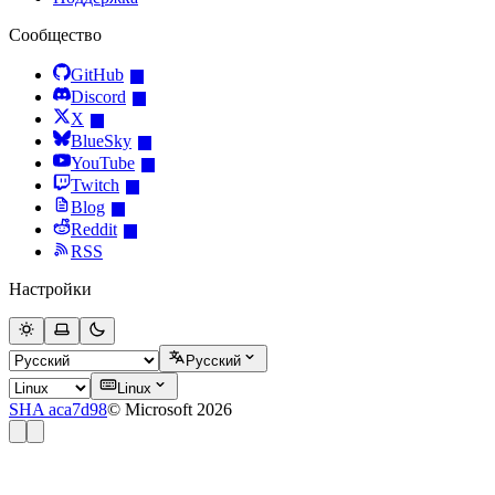
Сообщество
GitHub
Discord
X
BlueSky
YouTube
Twitch
Blog
Reddit
RSS
Настройки
Русский
Linux
SHA aca7d98
© Microsoft 2026