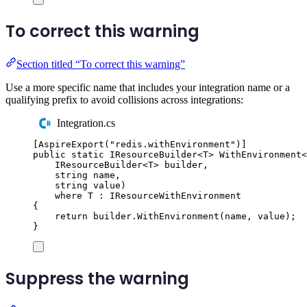
To correct this warning
Section titled “To correct this warning”
Use a more specific name that includes your integration name or a
qualifying prefix to avoid collisions across integrations:
Integration.cs
[
AspireExport
(
"
redis.withEnvironment
"
)]
public
static
IResourceBuilder
<
T
>
WithEnvironment
<
IResourceBuilder
<
T
>
 builder
,
string
 name
,
string
 value
)
where
T
:
IResourceWithEnvironment
{
return
builder
.
WithEnvironment
(
name
,
value
);
}
Suppress the warning