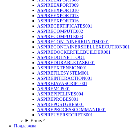
ASPIREEXPORT009
ASPIREEXPORT010
ASPIREEXPORT013
ASPIREEXPORT016
ASPIRECERTIFICATES001
ASPIRECOMPUTE002
ASPIRECOMPUTE003
ASPIRECONTAINERRUNTIME001
ASPIRECONTAINERSHELLEXECUTION001
ASPIREDOCKERFILEBUILDER001
ASPIREDOTNETTOOL
ASPIREDURABLETASK001
ASPIREEXTENSION001
ASPIREFILESYSTEM001
ASPIREINTERACTION001
ASPIREJAVASCRIPT001
ASPIREMCP001
ASPIREPIPELINES004
ASPIREPROBES001
ASPIREPOSTGRES001
ASPIREPROCESSCOMMAND001
ASPIREUSERSECRETS001
Errors
Поддержка