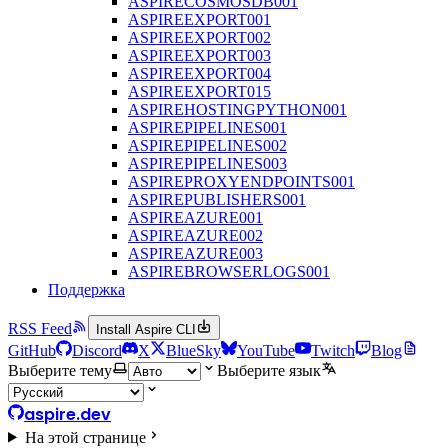
ASPIRECOSMOSDB001
ASPIREEXPORT001
ASPIREEXPORT002
ASPIREEXPORT003
ASPIREEXPORT004
ASPIREEXPORT015
ASPIREHOSTINGPYTHON001
ASPIREPIPELINES001
ASPIREPIPELINES002
ASPIREPIPELINES003
ASPIREPROXYENDPOINTS001
ASPIREPUBLISHERS001
ASPIREAZURE001
ASPIREAZURE002
ASPIREAZURE003
ASPIREBROWSERLOGS001
Поддержка
RSS Feed
Install Aspire CLI
GitHub
Discord
X
BlueSky
YouTube
Twitch
Blog
Выберите тему
Выберите язык
aspire.dev
На этой странице