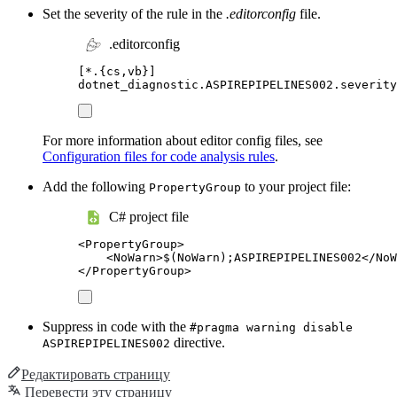
Set the severity of the rule in the
.editorconfig
file.
.editorconfig
[
*.{cs,vb}
]
dotnet_diagnostic.ASPIREPIPELINES002.severity
For more information about editor config files, see
Configuration files for code analysis rules
.
Add the following
to your project file:
PropertyGroup
C# project file
<
PropertyGroup
>
<
NoWarn
>
$(NoWarn);ASPIREPIPELINES002
</
NoW
</
PropertyGroup
>
Suppress in code with the
#pragma warning disable
directive.
ASPIREPIPELINES002
Редактировать страницу
Перевести эту страницу