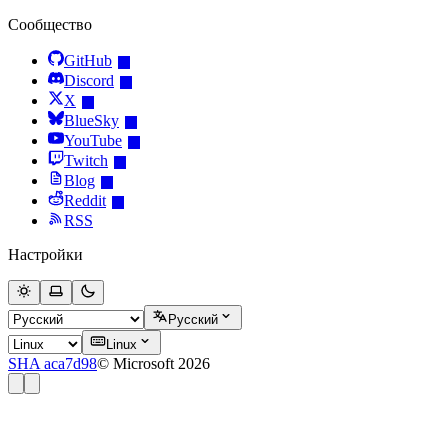
Сообщество
GitHub
Discord
X
BlueSky
YouTube
Twitch
Blog
Reddit
RSS
Настройки
Русский
Linux
SHA aca7d98
© Microsoft 2026