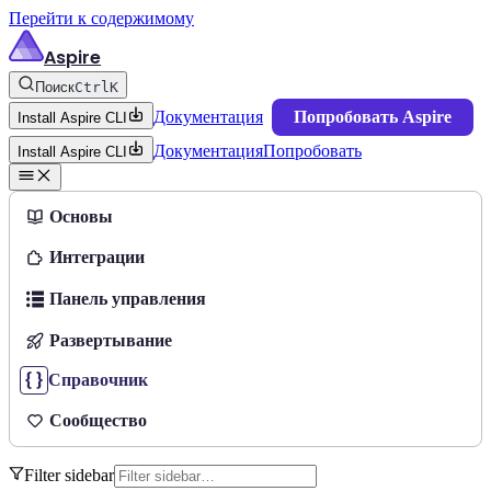
Перейти к содержимому
Aspire
Поиск
Ctrl
K
Документация
Попробовать Aspire
Install Aspire CLI
Документация
Попробовать
Install Aspire CLI
Основы
Интеграции
Панель управления
Развертывание
Справочник
Сообщество
Filter sidebar