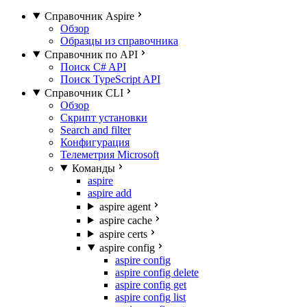
Справочник Aspire
Обзор
Образцы из справочника
Справочник по API
Поиск C# API
Поиск TypeScript API
Справочник CLI
Обзор
Скрипт установки
Search and filter
Конфигурация
Телеметрия Microsoft
Команды
aspire
aspire add
aspire agent
aspire cache
aspire certs
aspire config
aspire config
aspire config delete
aspire config get
aspire config list