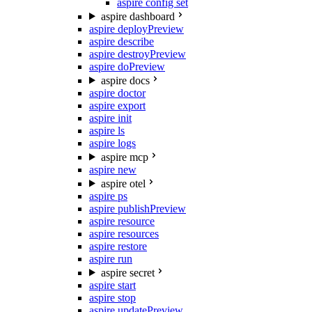
aspire config set
aspire dashboard
aspire deploy
Preview
aspire describe
aspire destroy
Preview
aspire do
Preview
aspire docs
aspire doctor
aspire export
aspire init
aspire ls
aspire logs
aspire mcp
aspire new
aspire otel
aspire ps
aspire publish
Preview
aspire resource
aspire resources
aspire restore
aspire run
aspire secret
aspire start
aspire stop
aspire update
Preview