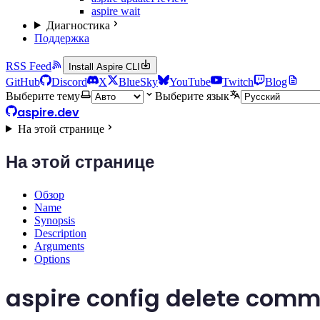
aspire wait
Диагностика
Поддержка
RSS Feed
Install Aspire CLI
GitHub
Discord
X
BlueSky
YouTube
Twitch
Blog
Выберите тему
Выберите язык
aspire.dev
На этой странице
На этой странице
Обзор
Name
Synopsis
Description
Arguments
Options
aspire config delete com