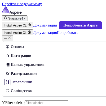
Перейти к содержимому
Aspire
Поиск
Ctrl
K
Документация
Попробовать Aspire
Install Aspire CLI
Документация
Попробовать
Install Aspire CLI
Основы
Интеграции
Панель управления
Развертывание
Справочник
Сообщество
Filter sidebar