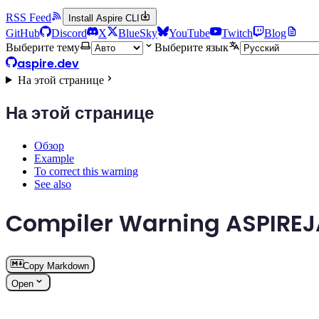
RSS Feed
Install Aspire CLI
GitHub
Discord
X
BlueSky
YouTube
Twitch
Blog
Выберите тему
Выберите язык
aspire.dev
На этой странице
На этой странице
Обзор
Example
To correct this warning
See also
Compiler Warning ASPIRE
Copy Markdown
Open