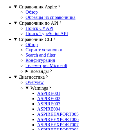
Справочник Aspire
Обзор
Образцы из справочника
Справочник по API
Поиск C# API
Поиск TypeScript API
Справочник CLI
Обзор
Скрипт установки
Search and filter
Конфигурация
Телеметрия Microsoft
Команды
Диагностика
Overview
Warnings
ASPIRE001
ASPIRE002
ASPIRE003
ASPIRE004
ASPIREEXPORT005
ASPIREEXPORT006
ASPIREEXPORT007
ASPIREEXPORT008