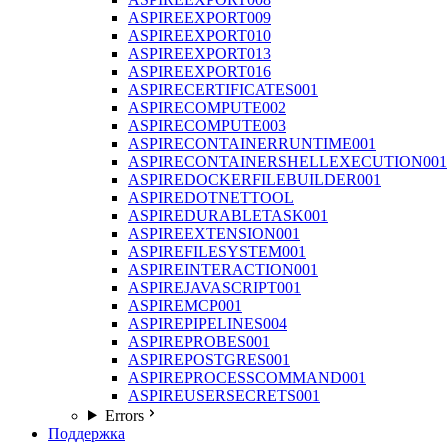
ASPIREEXPORT009
ASPIREEXPORT010
ASPIREEXPORT013
ASPIREEXPORT016
ASPIRECERTIFICATES001
ASPIRECOMPUTE002
ASPIRECOMPUTE003
ASPIRECONTAINERRUNTIME001
ASPIRECONTAINERSHELLEXECUTION001
ASPIREDOCKERFILEBUILDER001
ASPIREDOTNETTOOL
ASPIREDURABLETASK001
ASPIREEXTENSION001
ASPIREFILESYSTEM001
ASPIREINTERACTION001
ASPIREJAVASCRIPT001
ASPIREMCP001
ASPIREPIPELINES004
ASPIREPROBES001
ASPIREPOSTGRES001
ASPIREPROCESSCOMMAND001
ASPIREUSERSECRETS001
Errors
Поддержка