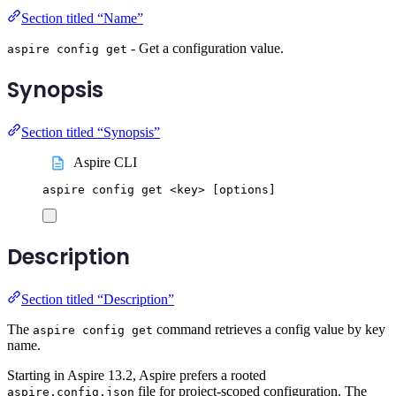
Section titled “Name”
- Get a configuration value.
aspire config get
Synopsis
Section titled “Synopsis”
Aspire CLI
aspire
config
get
<key>
 [options]
Description
Section titled “Description”
The
command retrieves a config value by key
aspire config get
name.
Starting in Aspire 13.2, Aspire prefers a rooted
file for project-scoped configuration. The
aspire.config.json