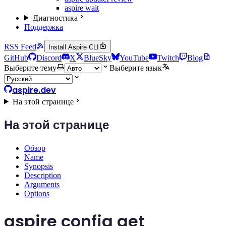
aspire wait
Диагностика
Поддержка
RSS Feed
Install Aspire CLI
GitHub
Discord
X
BlueSky
YouTube
Twitch
Blog
Выберите тему
Выберите язык
aspire.dev
На этой странице
На этой странице
Обзор
Name
Synopsis
Description
Arguments
Options
aspire config get