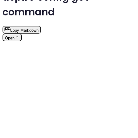
command
Copy Markdown
Open