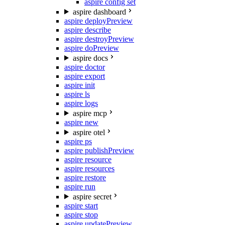
aspire config set
aspire dashboard
aspire deploy
Preview
aspire describe
aspire destroy
Preview
aspire do
Preview
aspire docs
aspire doctor
aspire export
aspire init
aspire ls
aspire logs
aspire mcp
aspire new
aspire otel
aspire ps
aspire publish
Preview
aspire resource
aspire resources
aspire restore
aspire run
aspire secret
aspire start
aspire stop
aspire update
Preview