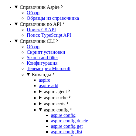
Справочник Aspire
Обзор
Образцы из справочника
Справочник по API
Поиск C# API
Поиск TypeScript API
Справочник CLI
Обзор
Скрипт установки
Search and filter
Конфигурация
Телеметрия Microsoft
Команды
aspire
aspire add
aspire agent
aspire cache
aspire certs
aspire config
aspire config
aspire config delete
aspire config get
aspire config list