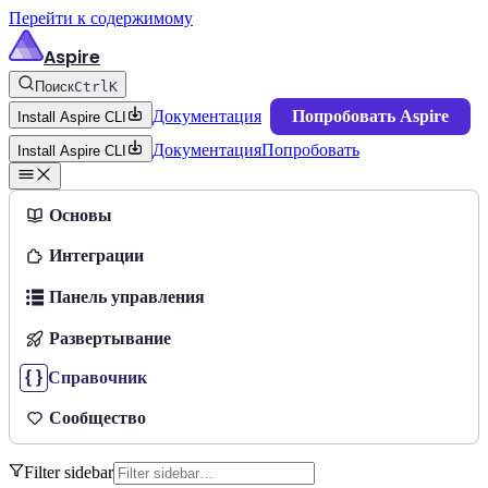
Перейти к содержимому
Aspire
Поиск
Ctrl
K
Документация
Попробовать Aspire
Install Aspire CLI
Документация
Попробовать
Install Aspire CLI
Основы
Интеграции
Панель управления
Развертывание
Справочник
Сообщество
Filter sidebar