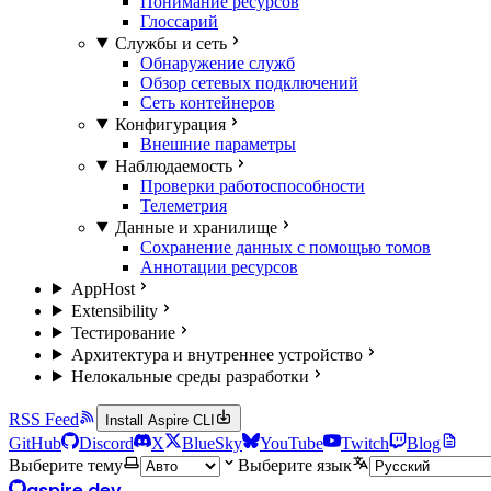
Понимание ресурсов
Глоссарий
Службы и сеть
Обнаружение служб
Обзор сетевых подключений
Сеть контейнеров
Конфигурация
Внешние параметры
Наблюдаемость
Проверки работоспособности
Телеметрия
Данные и хранилище
Сохранение данных с помощью томов
Аннотации ресурсов
AppHost
Extensibility
Тестирование
Архитектура и внутреннее устройство
Нелокальные среды разработки
RSS Feed
Install Aspire CLI
GitHub
Discord
X
BlueSky
YouTube
Twitch
Blog
Выберите тему
Выберите язык
aspire.dev