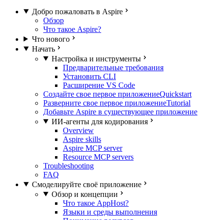
Добро пожаловать в Aspire
Обзор
Что такое Aspire?
Что нового
Начать
Настройка и инструменты
Предварительные требования
Установить CLI
Расширение VS Code
Создайте свое первое приложение
Quickstart
Разверните свое первое приложение
Tutorial
Добавьте Aspire в существующее приложение
ИИ-агенты для кодирования
Overview
Aspire skills
Aspire MCP server
Resource MCP servers
Troubleshooting
FAQ
Смоделируйте своё приложение
Обзор и концепции
Что такое AppHost?
Языки и среды выполнения