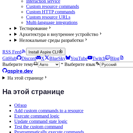
Interaction service
Custom resource commands
Custom HTTP commands
Custom resource URLs
Multi-language integrations
Тестирование
Архитектура и внутреннее устройство
Нелокальные среды разработки
RSS Feed
Install Aspire CLI
GitHub
Discord
X
BlueSky
YouTube
Twitch
Blog
Выберите тему
Выберите язык
aspire.dev
На этой странице
На этой странице
Обзор
Add custom commands to a resource
Execute command logic
Update command state logic
Test the custom command
Programmatically execute commands