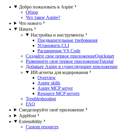
Добро пожаловать в Aspire
Обзор
Что такое Aspire?
Что нового
Начать
Настройка и инструменты
Предварительные требования
Установить CLI
Расширение VS Code
Создайте свое первое приложение
Quickstart
Разверните свое первое приложение
Tutorial
Добавьте Aspire в существующее приложение
ИИ-агенты для кодирования
Overview
Aspire skills
Aspire MCP server
Resource MCP servers
Troubleshooting
FAQ
Смоделируйте своё приложение
AppHost
Extensibility
Custom resources