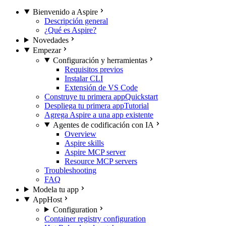
Bienvenido a Aspire
Descripción general
¿Qué es Aspire?
Novedades
Empezar
Configuración y herramientas
Requisitos previos
Instalar CLI
Extensión de VS Code
Construye tu primera app
Quickstart
Despliega tu primera app
Tutorial
Agrega Aspire a una app existente
Agentes de codificación con IA
Overview
Aspire skills
Aspire MCP server
Resource MCP servers
Troubleshooting
FAQ
Modela tu app
AppHost
Configuration
Container registry configuration