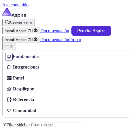
Ir al contenido
Aspire
Buscar
Ctrl
K
Documentación
Prueba Aspire
Install Aspire CLI
Documentación
Probar
Install Aspire CLI
Fundamentos
Integraciones
Panel
Despliegue
Referencia
Comunidad
Filter sidebar