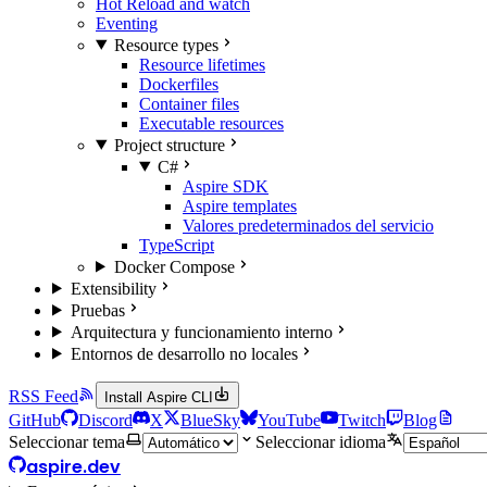
Hot Reload and watch
Eventing
Resource types
Resource lifetimes
Dockerfiles
Container files
Executable resources
Project structure
C#
Aspire SDK
Aspire templates
Valores predeterminados del servicio
TypeScript
Docker Compose
Extensibility
Pruebas
Arquitectura y funcionamiento interno
Entornos de desarrollo no locales
RSS Feed
Install Aspire CLI
GitHub
Discord
X
BlueSky
YouTube
Twitch
Blog
Seleccionar tema
Seleccionar idioma
aspire.dev