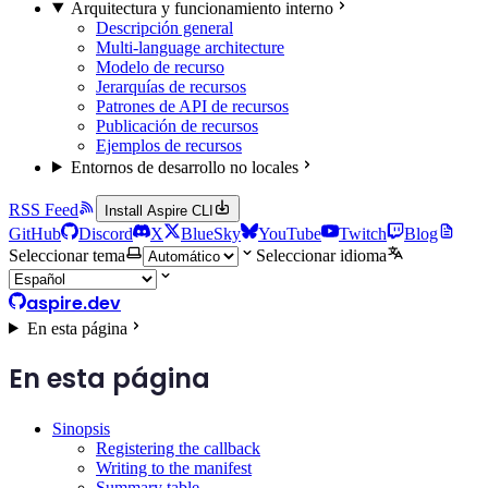
Arquitectura y funcionamiento interno
Descripción general
Multi-language architecture
Modelo de recurso
Jerarquías de recursos
Patrones de API de recursos
Publicación de recursos
Ejemplos de recursos
Entornos de desarrollo no locales
RSS Feed
Install Aspire CLI
GitHub
Discord
X
BlueSky
YouTube
Twitch
Blog
Seleccionar tema
Seleccionar idioma
aspire.dev
En esta página
En esta página
Sinopsis
Registering the callback
Writing to the manifest
Summary table