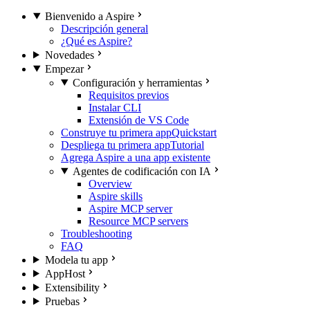
Bienvenido a Aspire
Descripción general
¿Qué es Aspire?
Novedades
Empezar
Configuración y herramientas
Requisitos previos
Instalar CLI
Extensión de VS Code
Construye tu primera app
Quickstart
Despliega tu primera app
Tutorial
Agrega Aspire a una app existente
Agentes de codificación con IA
Overview
Aspire skills
Aspire MCP server
Resource MCP servers
Troubleshooting
FAQ
Modela tu app
AppHost
Extensibility
Pruebas