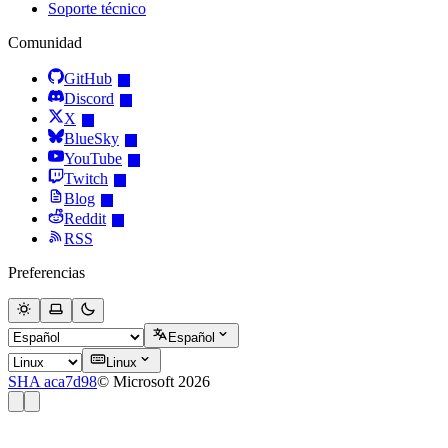
Soporte técnico
Comunidad
GitHub
Discord
X
BlueSky
YouTube
Twitch
Blog
Reddit
RSS
Preferencias
Español
Linux
SHA aca7d98
© Microsoft 2026