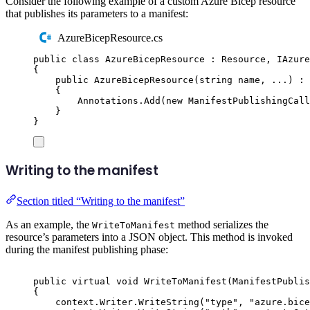
Consider the following example of a custom Azure Bicep resource
that publishes its parameters to a manifest:
AzureBicepResource.cs
public
class
AzureBicepResource
:
Resource
,
IAzure
{
public
AzureBicepResource
(
string
 name
,
 ...
)
:
{
Annotations
.
Add
(
new
ManifestPublishingCall
}
}
Writing to the manifest
Section titled “Writing to the manifest”
As an example, the
method serializes the
WriteToManifest
resource’s parameters into a JSON object. This method is invoked
during the manifest publishing phase:
public
virtual
void
WriteToManifest
(
ManifestPublis
{
context
.
Writer
.
WriteString
(
"
type
"
,
"
azure.bice