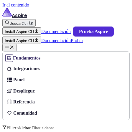
Ir al contenido
Aspire
Buscar
Ctrl
K
Documentación
Prueba Aspire
Install Aspire CLI
Documentación
Probar
Install Aspire CLI
Fundamentos
Integraciones
Panel
Despliegue
Referencia
Comunidad
Filter sidebar