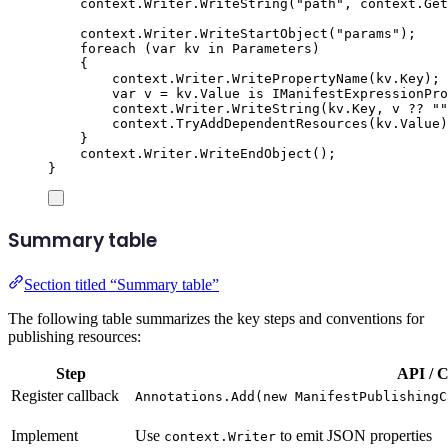
context
.
Writer
.
WriteString
(
"
path
"
,
context
.
Get
context
.
Writer
.
WriteStartObject
(
"
params
"
);
foreach
(
var
 kv 
in
Parameters
)
{
context
.
Writer
.
WritePropertyName
(
kv
.
Key
);
var
 v 
=
kv
.
Value
is
IManifestExpressionPro
context
.
Writer
.
WriteString
(
kv
.
Key
,
v
??
""
context
.
TryAddDependentResources
(
kv
.
Value
)
}
context
.
Writer
.
WriteEndObject
();
}
Summary table
Section titled “Summary table”
The following table summarizes the key steps and conventions for
publishing resources:
Step
API / C
Register callback
Annotations.Add(new ManifestPublishingC
Implement
Use
to emit JSON properties
context.Writer