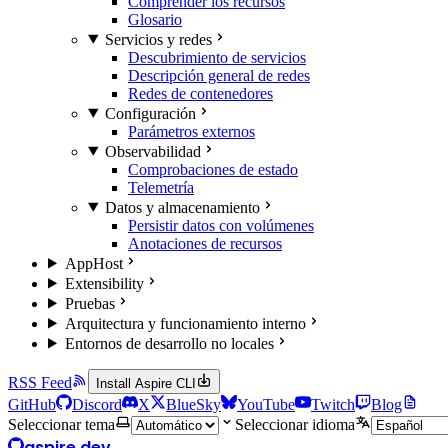
Comprender los recursos
Glosario
Servicios y redes
Descubrimiento de servicios
Descripción general de redes
Redes de contenedores
Configuración
Parámetros externos
Observabilidad
Comprobaciones de estado
Telemetría
Datos y almacenamiento
Persistir datos con volúmenes
Anotaciones de recursos
AppHost
Extensibility
Pruebas
Arquitectura y funcionamiento interno
Entornos de desarrollo no locales
RSS Feed
Install Aspire CLI
GitHub
Discord
X
BlueSky
YouTube
Twitch
Blog
Seleccionar tema
Seleccionar idioma
aspire.dev