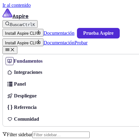
Ir al contenido
Aspire
Buscar
Ctrl
K
Documentación
Prueba Aspire
Install Aspire CLI
Documentación
Probar
Install Aspire CLI
Fundamentos
Integraciones
Panel
Despliegue
Referencia
Comunidad
Filter sidebar