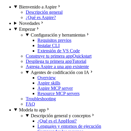
Bienvenido a Aspire
Descripción general
¿Qué es Aspire?
Novedades
Empezar
Configuración y herramientas
Requisitos previos
Instalar CLI
Extensión de VS Code
Construye tu primera app
Quickstart
Despliega tu primera app
Tutorial
Agrega Aspire a una app existente
Agentes de codificación con IA
Overview
Aspire skills
Aspire MCP server
Resource MCP servers
Troubleshooting
FAQ
Modela tu app
Descripción general y conceptos
¿Qué es el AppHost?
Lenguajes y entornos de ejecución