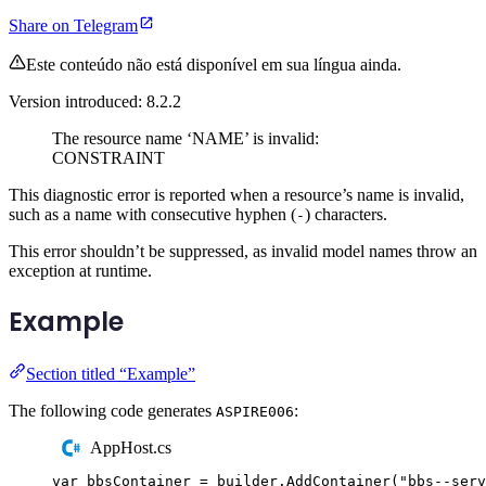
Share on Telegram
Este conteúdo não está disponível em sua língua ainda.
Version introduced: 8.2.2
The resource name ‘NAME’ is invalid:
CONSTRAINT
This diagnostic error is reported when a resource’s name is invalid,
such as a name with consecutive hyphen (
) characters.
-
This error shouldn’t be suppressed, as invalid model names throw an
exception at runtime.
Example
Section titled “Example”
The following code generates
:
ASPIRE006
AppHost.cs
var
 bbsContainer 
=
builder
.
AddContainer
(
"
bbs--serv