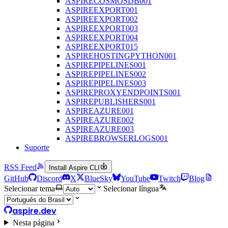
ASPIRECOSMOSDB001
ASPIREEXPORT001
ASPIREEXPORT002
ASPIREEXPORT003
ASPIREEXPORT004
ASPIREEXPORT015
ASPIREHOSTINGPYTHON001
ASPIREPIPELINES001
ASPIREPIPELINES002
ASPIREPIPELINES003
ASPIREPROXYENDPOINTS001
ASPIREPUBLISHERS001
ASPIREAZURE001
ASPIREAZURE002
ASPIREAZURE003
ASPIREBROWSERLOGS001
Suporte
RSS Feed
Install Aspire CLI
GitHub
Discord
X
BlueSky
YouTube
Twitch
Blog
Selecionar tema
Selecionar língua
aspire.dev
Nesta página