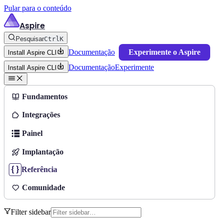
Pular para o conteúdo
Aspire
Pesquisar
Ctrl
K
Documentação
Experimente o Aspire
Install Aspire CLI
Documentação
Experimente
Install Aspire CLI
Fundamentos
Integrações
Painel
Implantação
Referência
Comunidade
Filter sidebar