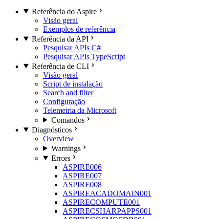
Referência do Aspire
Visão geral
Exemplos de referência
Referência da API
Pesquisar APIs C#
Pesquisar APIs TypeScript
Referência de CLI
Visão geral
Script de instalação
Search and filter
Configuração
Telemetria da Microsoft
Comandos
Diagnósticos
Overview
Warnings
Errors
ASPIRE006
ASPIRE007
ASPIRE008
ASPIREACADOMAIN001
ASPIRECOMPUTE001
ASPIRECSHARPAPPS001