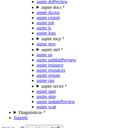
aspire do
Preview
aspire docs
aspire doctor
aspire export
aspire init
aspire ls
aspire logs
aspire mcp
aspire new
aspire otel
aspire ps
aspire publish
Preview
aspire resource
aspire resources
aspire restore
aspire run
aspire secret
aspire start
aspire stop
aspire update
Preview
aspire wait
Diagnósticos
Suporte