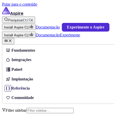
Pular para o conteúdo
Aspire
Pesquisar
Ctrl
K
Documentação
Experimente o Aspire
Install Aspire CLI
Documentação
Experimente
Install Aspire CLI
Fundamentos
Integrações
Painel
Implantação
Referência
Comunidade
Filter sidebar