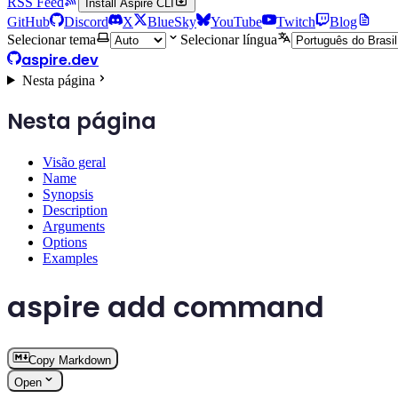
RSS Feed
Install Aspire CLI
GitHub
Discord
X
BlueSky
YouTube
Twitch
Blog
Selecionar tema
Selecionar língua
aspire.dev
Nesta página
Nesta página
Visão geral
Name
Synopsis
Description
Arguments
Options
Examples
aspire add command
Copy Markdown
Open