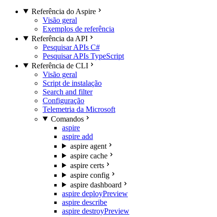
Referência do Aspire
Visão geral
Exemplos de referência
Referência da API
Pesquisar APIs C#
Pesquisar APIs TypeScript
Referência de CLI
Visão geral
Script de instalação
Search and filter
Configuração
Telemetria da Microsoft
Comandos
aspire
aspire add
aspire agent
aspire cache
aspire certs
aspire config
aspire dashboard
aspire deploy
Preview
aspire describe
aspire destroy
Preview