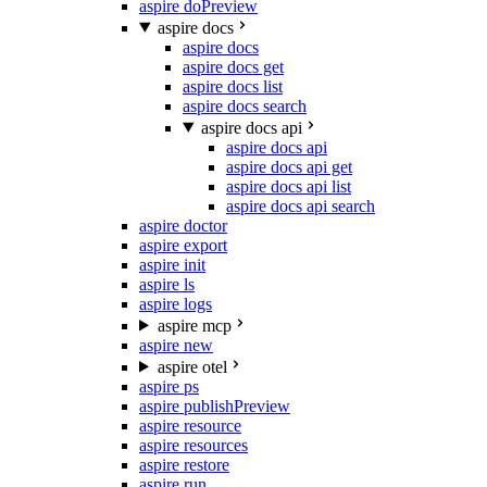
aspire do
Preview
aspire docs
aspire docs
aspire docs get
aspire docs list
aspire docs search
aspire docs api
aspire docs api
aspire docs api get
aspire docs api list
aspire docs api search
aspire doctor
aspire export
aspire init
aspire ls
aspire logs
aspire mcp
aspire new
aspire otel
aspire ps
aspire publish
Preview
aspire resource
aspire resources
aspire restore
aspire run