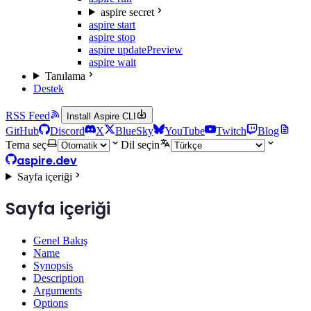
aspire secret
aspire start
aspire stop
aspire update
Preview
aspire wait
Tanılama
Destek
RSS Feed
Install Aspire CLI
GitHub
Discord
X
BlueSky
YouTube
Twitch
Blog
Tema seç
Dil seçin
aspire.dev
Sayfa içeriği
Sayfa içeriği
Genel Bakış
Name
Synopsis
Description
Arguments
Options