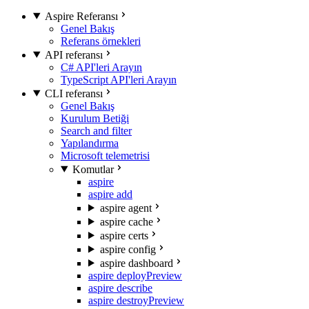
Aspire Referansı
Genel Bakış
Referans örnekleri
API referansı
C# API'leri Arayın
TypeScript API'leri Arayın
CLI referansı
Genel Bakış
Kurulum Betiği
Search and filter
Yapılandırma
Microsoft telemetrisi
Komutlar
aspire
aspire add
aspire agent
aspire cache
aspire certs
aspire config
aspire dashboard
aspire deploy
Preview
aspire describe
aspire destroy
Preview