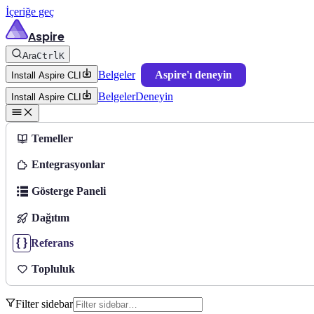
İçeriğe geç
Aspire
Ara
Ctrl
K
Belgeler
Aspire'ı deneyin
Install Aspire CLI
Belgeler
Deneyin
Install Aspire CLI
Temeller
Entegrasyonlar
Gösterge Paneli
Dağıtım
Referans
Topluluk
Filter sidebar