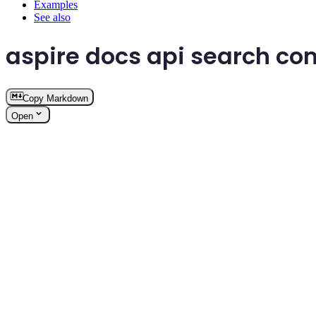
Examples
See also
aspire docs api search 
Copy Markdown
Open