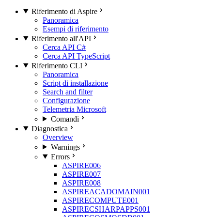
Riferimento di Aspire
Panoramica
Esempi di riferimento
Riferimento all'API
Cerca API C#
Cerca API TypeScript
Riferimento CLI
Panoramica
Script di installazione
Search and filter
Configurazione
Telemetria Microsoft
Comandi
Diagnostica
Overview
Warnings
Errors
ASPIRE006
ASPIRE007
ASPIRE008
ASPIREACADOMAIN001
ASPIRECOMPUTE001
ASPIRECSHARPAPPS001