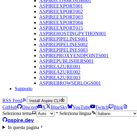
ASPIRECOSMOSDB001
ASPIREEXPORT001
ASPIREEXPORT002
ASPIREEXPORT003
ASPIREEXPORT004
ASPIREEXPORT015
ASPIREHOSTINGPYTHON001
ASPIREPIPELINES001
ASPIREPIPELINES002
ASPIREPIPELINES003
ASPIREPROXYENDPOINTS001
ASPIREPUBLISHERS001
ASPIREAZURE001
ASPIREAZURE002
ASPIREAZURE003
ASPIREBROWSERLOGS001
Supporto
RSS Feed
Install Aspire CLI
GitHub
Discord
X
BlueSky
YouTube
Twitch
Blog
Seleziona tema
Seleziona lingua
aspire.dev
In questa pagina