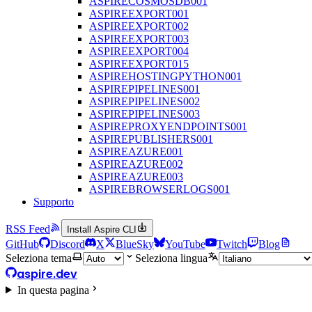
ASPIRECOSMOSDB001
ASPIREEXPORT001
ASPIREEXPORT002
ASPIREEXPORT003
ASPIREEXPORT004
ASPIREEXPORT015
ASPIREHOSTINGPYTHON001
ASPIREPIPELINES001
ASPIREPIPELINES002
ASPIREPIPELINES003
ASPIREPROXYENDPOINTS001
ASPIREPUBLISHERS001
ASPIREAZURE001
ASPIREAZURE002
ASPIREAZURE003
ASPIREBROWSERLOGS001
Supporto
RSS Feed
Install Aspire CLI
GitHub
Discord
X
BlueSky
YouTube
Twitch
Blog
Seleziona tema
Seleziona lingua
aspire.dev
In questa pagina