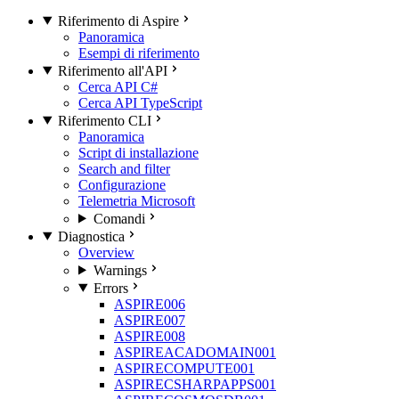
Riferimento di Aspire
Panoramica
Esempi di riferimento
Riferimento all'API
Cerca API C#
Cerca API TypeScript
Riferimento CLI
Panoramica
Script di installazione
Search and filter
Configurazione
Telemetria Microsoft
Comandi
Diagnostica
Overview
Warnings
Errors
ASPIRE006
ASPIRE007
ASPIRE008
ASPIREACADOMAIN001
ASPIRECOMPUTE001
ASPIRECSHARPAPPS001