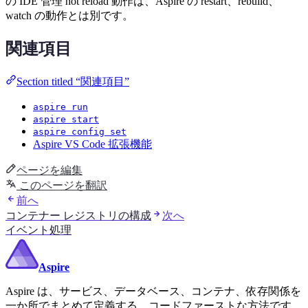
の IDE 管理 hot reload 動作は、Aspire の restart、rebuild、
watch の動作とは別です。
関連項目
Section titled “関連項目”
aspire run
aspire start
aspire config set
Aspire VS Code 拡張機能
ページを編集
このページを翻訳
前へ
コンテナー レジストリの構成
次へ
イベント処理
Aspire
Aspire は、サービス、データベース、コンテナ、依存関係を
一か所でまとめて定義する、コードファーストな方法です。