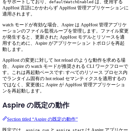
をサポートしており、
は、使用する
defaultWatchEnabled
AppHost 言語にかかわらず AppHost 管理アプリケーションに
適用されます。
watch モードが有効な場合、Aspire は AppHost 管理アプリケ
ーションのファイル監視ループを管理します。ファイル変更
が発生すると、更新された AppHost モデルとリソースを適
用するために、Aspire がアプリケーション トポロジを再起
動します。
AppHost の変更に対して hot reload のような動作を求める場
合、Aspire の watch モードが推奨される CLI ワークフローで
す。これは再起動ベースです: すべてのリソース プロセス内
でランタイム固有の hot reload セマンティクスを適用するの
ではなく、変更後に Aspire が AppHost 管理アプリケーショ
ンを再起動します。
Aspire の既定の動作
Section titled “Aspire の既定の動作”
既定では、
と
は Aspire アプリケー
aspire run
aspire start