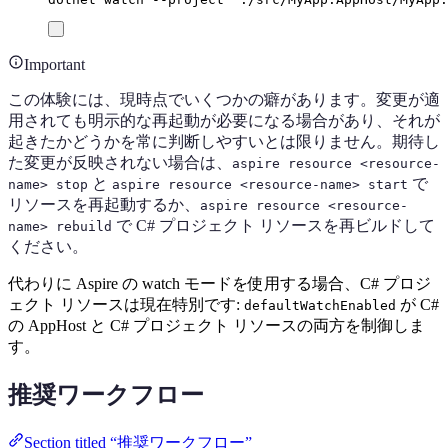
Important
この体験には、現時点でいくつかの癖があります。変更が適
用されても明示的な再起動が必要になる場合があり、それが
起きたかどうかを常に判断しやすいとは限りません。期待し
た変更が反映されない場合は、
aspire resource <resource-
と
で
name> stop
aspire resource <resource-name> start
リソースを再起動するか、
aspire resource <resource-
で C# プロジェクト リソースを再ビルドして
name> rebuild
ください。
代わりに Aspire の watch モードを使用する場合、C# プロジ
ェクト リソースは現在特別です:
が C#
defaultWatchEnabled
の AppHost と C# プロジェクト リソースの両方を制御しま
す。
推奨ワークフロー
Section titled “推奨ワークフロー”