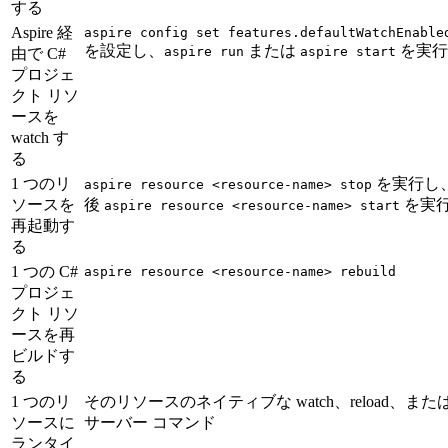
する
Aspire 経
aspire config set features.defaultWatchEnable
を設定し、
または
を実行
aspire run
aspire start
由で C#
プロジェ
クト リソ
ースを
watch す
る
1 つのリ
を実行し
aspire resource <resource-name> stop
ソースを
後
を実
aspire resource <resource-name> start
再起動す
る
1 つの C#
aspire resource <resource-name> rebuild
プロジェ
クト リソ
ースを再
ビルドす
る
1 つのリ
そのリソースのネイティブな watch、reload、また
ソースに
サーバー コマンド
ランタイ