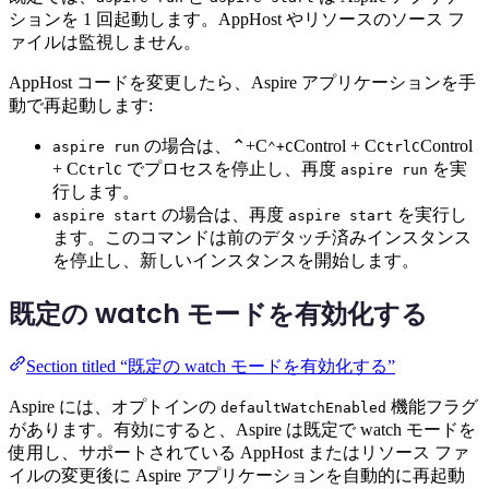
ションを 1 回起動します。AppHost やリソースのソース フ
ァイルは監視しません。
AppHost コードを変更したら、Aspire アプリケーションを手
動で再起動します:
の場合は、
⌃+C
Control + C
Control
aspire run
⌃+C
Ctrl
C
+ C
でプロセスを停止し、再度
を実
Ctrl
C
aspire run
行します。
の場合は、再度
を実行し
aspire start
aspire start
ます。このコマンドは前のデタッチ済みインスタンス
を停止し、新しいインスタンスを開始します。
既定の watch モードを有効化する
Section titled “既定の watch モードを有効化する”
Aspire には、オプトインの
機能フラグ
defaultWatchEnabled
があります。有効にすると、Aspire は既定で watch モードを
使用し、サポートされている AppHost またはリソース ファ
イルの変更後に Aspire アプリケーションを自動的に再起動