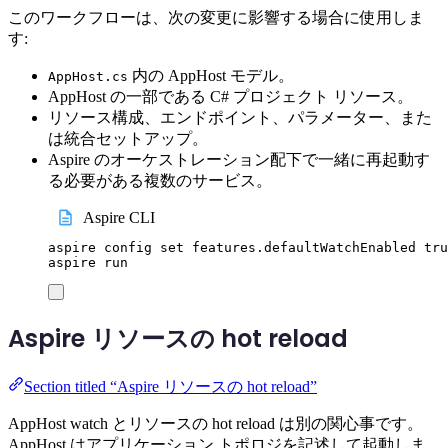
このワークフローは、次の変更に影響する場合に使用しま
す:
内の AppHost モデル。
AppHost.cs
AppHost の一部である C# プロジェクト リソース。
リソース構成、エンドポイント、パラメーター、また
は統合セットアップ。
Aspire のオーケストレーション配下で一緒に再起動す
る必要がある複数のサービス。
Aspire CLI
aspire
config
set
features.defaultWatchEnabled
tru
aspire
run
Aspire リソースの hot reload
Section titled “Aspire リソースの hot reload”
AppHost watch とリソースの hot reload は別の関心事です。
AppHost はアプリケーション トポロジを記述して起動しま