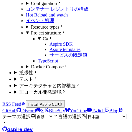
Configuration
コンテナー レジストリの構成
Hot Reload and watch
イベント処理
Resource types
Project structure
C#
Aspire SDK
Aspire templates
サービスの既定値
TypeScript
Docker Compose
拡張性
テスト
アーキテクチャと内部構造
非ローカル開発環境
RSS Feed
Install Aspire CLI
GitHub
Discord
X
BlueSky
YouTube
Twitch
Blog
テーマの選択
言語の選択
aspire.dev