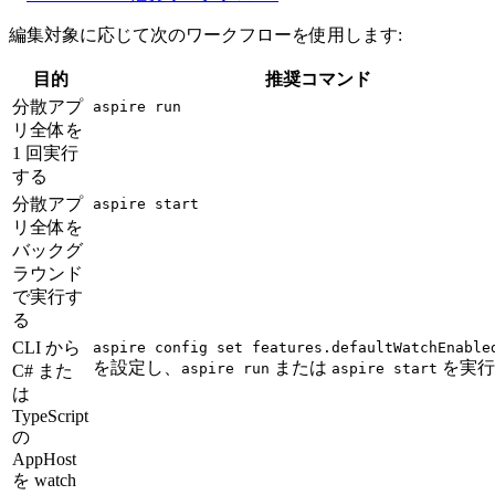
編集対象に応じて次のワークフローを使用します:
目的
推奨コマンド
分散アプ
aspire run
リ全体を
1 回実行
する
分散アプ
aspire start
リ全体を
バックグ
ラウンド
で実行す
る
CLI から
aspire config set features.defaultWatchEnable
を設定し、
または
を実行
aspire run
aspire start
C# また
は
TypeScript
の
AppHost
を watch