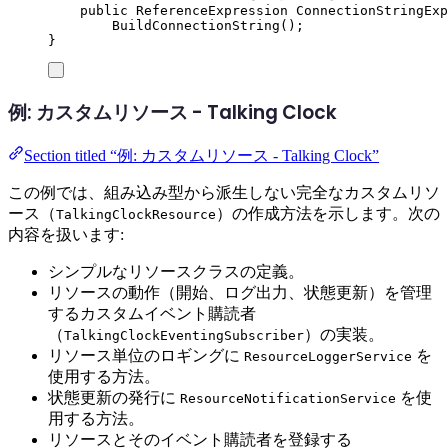
public
ReferenceExpression
 ConnectionStringExp
BuildConnectionString
();
}
例: カスタムリソース - Talking Clock
Section titled “例: カスタムリソース - Talking Clock”
この例では、組み込み型から派生しない完全なカスタムリソ
ース（
）の作成方法を示します。次の
TalkingClockResource
内容を扱います:
シンプルなリソースクラスの定義。
リソースの動作（開始、ログ出力、状態更新）を管理
するカスタムイベント購読者
（
）の実装。
TalkingClockEventingSubscriber
リソース単位のロギングに
を
ResourceLoggerService
使用する方法。
状態更新の発行に
を使
ResourceNotificationService
用する方法。
リソースとそのイベント購読者を登録する