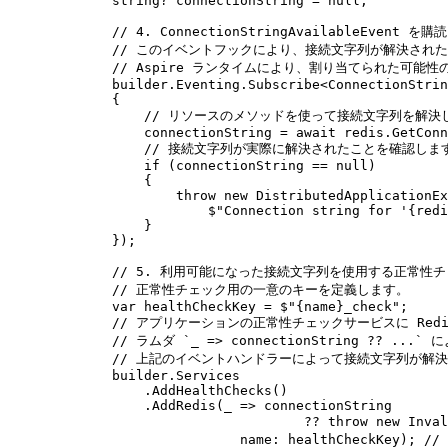
string
?
 connectionString 
=
null
;
// 4. ConnectionStringAvailableEve
// このイベントフックにより、接続文字列が解決された
// Aspire ランタイムにより、割り当てられた可
builder
.
Eventing
.
Subscribe
<
ConnectionStrin
{
// リソースのメソッドを使って接続文字列を解決
connectionString
=
await
redis
.
GetConn
// 接続文字列が実際に解決されたことを確認しま
if
(
connectionString
==
null
)
{
throw
new
DistributedApplicationEx
$"
Connection string for '
{
redi
}
});
// 5. 利用可能になった接続文字列を使用する正常性
// 正常性チェック用の一意のキーを定義します。
var
 healthCheckKey 
=
$"
{
name
}
_check
"
;
// アプリケーションの正常性チェックサービスに Red
// ラムダ `_ => connectionString ?? ..
// 上記のイベントハンドラーによって接続文字列が解決
builder
.
Services
.
AddHealthChecks
()
.
AddRedis
(
_ 
=>
connectionString
??
throw
new
Inval
name
:
healthCheckKey
);
/