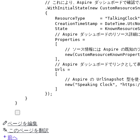
// これにより、Aspire ダッシュボードで確
.
WithInitialState
(
new
CustomResourceSn
{
ResourceType
=
"
TalkingClock
"
CreationTimeStamp
=
DateTime
.
UtcNo
State
=
KnownResourceS
// Aspire ダッシュボードのリソース
Properties
=
[
// ソース情報には Aspire の既
new
(
CustomResourceKnownPropert
],
// Aspire ダッシュボードでリンクとし
Urls
=
[
// Aspire の UrlSnapshot 型
new
(
"
Speaking Clock
"
,
"
https:/
]
});
}
}
ページを編集
このページを翻訳
前へ