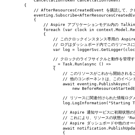
CancellationToken
 cancellationToken
)
{
// AfterResourcesCreatedEvent を購読
eventing
.
Subscribe
<
AfterResourcesCreatedEv
{
// Aspire アプリケーションモデル内の Talki
foreach
(
var
 clock 
in
context
.
Model
.
Re
{
// このクロックインスタンス専用の Aspi
// ログはダッシュボード内でこのリソース
var
 log 
=
loggerSvc
.
GetLogger
(
cloc
// クロックのライフサイクルと動作を管理
_
=
Task
.
Run
(
async
()
=>
{
// このリソースがこれから開始されるこ
// 他のコンポーネントは、このイベン
await
eventing
.
PublishAsync
(
new
BeforeResourceStartedE
// リソースに関連付けられた情報ログ
log
.
LogInformation
(
"
Starting T
// Aspire 通知サービスに初期状態
// これにより、リソースの状態が 'R
// Aspire ダッシュボードや他の
await
notification
.
PublishUpda
{