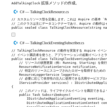
拡張メソッドの作成。
AddTalkingClock
C# — TalkingClockResource.cs
// カスタムリソース型を定義します。これは Aspire の基本 `R
// このクラスは主にデータコンテナーであり、Aspire の動
public
sealed
class
TalkingClockResource
(
string
 na
C# — TalkingClockEventingSubscriber.cs
// TalkingClockResource の動作を実装する Aspire
// イベント購読者を使うと、アプリケーションの起動イベントと
public
sealed
class
TalkingClockEventingSubscriber
// リソースの状態更新（例: Running、Starting）を発
ResourceNotificationService
 notification
,
// 特定のリソースにスコープされたロガーを取得するための A
ResourceLoggerService
 loggerSvc
,
// 必要に応じて依存性の注入に使用できる汎用サービスプロ
IServiceProvider
 services
)
:
IDistributedAppli
{
// このメソッドは、ライフサイクルイベントを購読できるよう
public
Task
SubscribeAsync
(
IDistributedApplicationEventing
 eventing
,
DistributedApplicationExecutionContext
 con