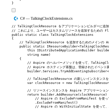
}
C# — TalkingClockExtensions.cs
// TalkingClockResource をアプリケーションビルダー
// これにより、ユーザーはカスタムリソースを追加するための Flu
public
static
class
TalkingClockExtensions
{
// TalkingClockResource を追加するためのメインの
public
static
IResourceBuilder
<
TalkingClockRes
this
IDistributedApplicationBuilder
 builde
string
 name
)
{
// Aspire のヘルパーメソッドを使って、TalkingClo
// Aspire ホスティング基盤は、登録されたイベン
builder
.
Services
.
TryAddEventingSubscriber
<
// TalkingClockResource の新しいインスタン
var
 clockResource 
=
new
TalkingClockResour
// リソースインスタンスを Aspire アプリケーション
return
builder
.
AddResource
(
clockResource
)
// Aspire の ExcludeFromManif
.
ExcludeFromManifest
()
// Aspire の WithInitialState