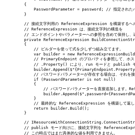
{
PasswordParameter
=
password
;
// 指定され
}
// 接続文字列用の ReferenceExpression を構築す
// ReferenceExpression は、接続文字列の構造を
// エンドポイントやパラメーターへの参照を含めて保持し、
private
ReferenceExpression
BuildConnectionStr
{
// ビルダーを使って式を少しずつ組み立てます。
var
 builder 
=
new
ReferenceExpressionBuild
// PrimaryEndpoint のプロパティを参照して
// .Property() により、run モードと pub
builder
.
Append
(
$"
{
PrimaryEndpoint
.
Property
// パスワードパラメーターが存在する場合は、それを
if
(
PasswordParameter
is
not
null
)
{
// パスワードパラメーターを直接追加します。Refe
builder
.
Append
(
$"
,password=
{
PasswordPa
}
// 最終的な ReferenceExpression を構築して返
return
builder
.
Build
();
}
// IResourceWithConnectionString.Connection
// publish モード向けに、接続文字列を ReferenceEx
// この時点ではまだ具体的な値を利用できません。