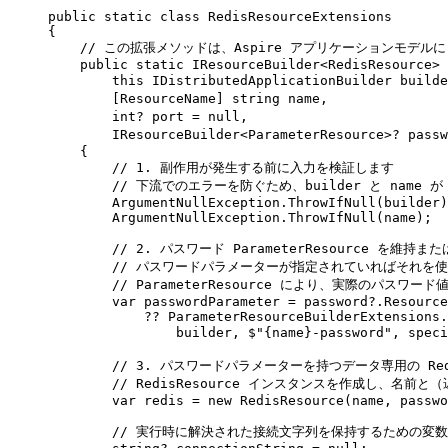
public
static
class
RedisResourceExtensions
{
// この拡張メソッドは、Aspire アプリケーションモデル
public
static
IResourceBuilder
<
RedisResource
>
this
IDistributedApplicationBuilder
 builde
[
ResourceName
]
string
 name
,
int
?
 port 
=
null
,
IResourceBuilder
<
ParameterResource
>?
 passw
{
// 1. 副作用が発生する前に入力を検証します
// 下流でのエラーを防ぐため、builder と name 
ArgumentNullException
.
ThrowIfNull
(
builder
)
ArgumentNullException
.
ThrowIfNull
(
name
);
// 2. パスワード ParameterResource を維
// パスワードパラメーターが指定されていればそれを
// ParameterResource により、実際のパス
var
 passwordParameter 
=
password
?
.
Resource
??
ParameterResourceBuilderExtensions
.
builder
,
$"
{
name
}
-password
"
,
 speci
// 3. パスワードパラメーターを持つデータ専用の Red
// RedisResource インスタンスを作成し、
var
 redis 
=
new
RedisResource
(
name
,
passwo
// 実行時に解決された接続文字列を保持するための変