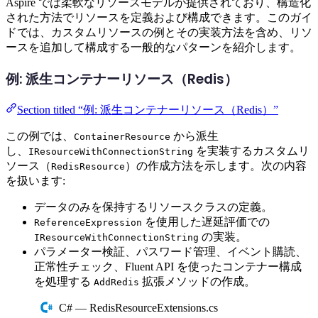
Aspire では柔軟なリソースモデルが提供されており、構造化
された方法でリソースを定義および構成できます。このガイ
ドでは、カスタムリソースの例とその実装方法を含め、リソ
ースを追加して構成する一般的なパターンを紹介します。
例: 派生コンテナーリソース（Redis）
Section titled “例: 派生コンテナーリソース（Redis）”
この例では、
から派生
ContainerResource
し、
を実装するカスタムリ
IResourceWithConnectionString
ソース（
）の作成方法を示します。次の内容
RedisResource
を扱います:
データのみを保持するリソースクラスの定義。
を使用した遅延評価での
ReferenceExpression
の実装。
IResourceWithConnectionString
パラメーター検証、パスワード管理、イベント購読、
正常性チェック、Fluent API を使ったコンテナー構成
を処理する
拡張メソッドの作成。
AddRedis
C# — RedisResourceExtensions.cs