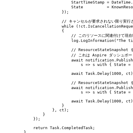
StartTimeStamp
=
DateTime
.
State
=
KnownReso
});
// キャンセルが要求されない限り実行
while
(
!
ct
.
IsCancellationReque
{
// このリソースに関連付けて現
log
.
LogInformation
(
"
The ti
// ResourceStateSnaps
// これは Aspire ダッシ
await
notification
.
Publish
s 
=>
s
with
{
State
=
await
Task
.
Delay
(
1000
,
ct
)
// ResourceStateSnap
await
notification
.
Publish
s 
=>
s
with
{
State
=
await
Task
.
Delay
(
1000
,
ct
)
}
},
ct
);
}
});
return
Task
.
CompletedTask
;
}