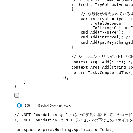
if
(
redis
.
TryGetLastAnnota
{
// 永続化が構成されている場
var
 interval 
=
(
pa
.
Int
.
TotalSeconds
.
ToString
(
CultureI
cmd
.
Add
(
"
--save
"
);
cmd
.
Add
(
interval
);
//
cmd
.
Add
(
pa
.
KeysChanged
}
// シェルエントリポイント用の
context
.
Args
.
Add
(
"
-c
"
);
/
context
.
Args
.
Add
(
string
.
Jo
return
Task
.
CompletedTask
;
});
}
}
C# — RedisResource.cs
// .NET Foundation は 1 つ以上の契約に基づいてこの
// .NET Foundation は MIT ライセンスの下でこのファ
namespace
Aspire
.
Hosting
.
ApplicationModel
;