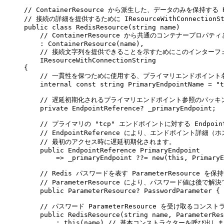
// ContainerResource から派生した、データのみを保持する
// 接続の詳細を提供するために IResourceWithConnection
public
class
RedisResource
(
string
 name
)
// ContainerResource から共通のコンテナープロパ
:
ContainerResource
(
name
),
// 接続文字列を提供できることを示すためにこのインターフ
IResourceWithConnectionString
{
// 一貫性を保つために使用する、プライマリエンドポイント
internal
const
string
 PrimaryEndpointName 
=
"
t
// 遅延初期化されるプライマリエンドポイント参照のバッキ
private
EndpointReference
?
 _primaryEndpoint
;
// プライマリの "tcp" エンドポイントに対する Endpoi
// EndpointReference により、エンドポイント詳
// 最初のアクセス時に遅延初期化されます。
public
EndpointReference
 PrimaryEndpoint
=>
_primaryEndpoint
??=
new
(
this
,
PrimaryE
// Redis パスワードを表す ParameterResource 
// ParameterResource により、パスワード値は後
public
ParameterResource
?
 PasswordParameter 
{
// パスワード ParameterResource を受け取るコンス
public
RedisResource
(
string
 name
,
ParameterRes
:
this
(
name
)
 // 基本コンストラクターを呼び出し