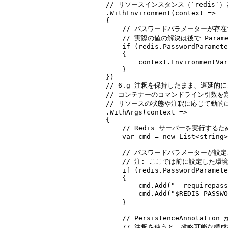
// リソースインスタンス（`redis
.
WithEnvironment
(
context 
=>
{
// パスワードパラメーターが存在す
// 実際の値の解決は後で Parame
if
(
redis
.
PasswordParamete
{
context
.
EnvironmentVar
}
})
// 6.g 注釈を保持したまま、遅延的
// コンテナーのコマンドライン引数
// リソースの状態や注釈に応じて動的
.
WithArgs
(
context 
=>
{
// Redis サーバーを実行す
var
 cmd 
=
new
List
<
string
>
// パスワードパラメーターが設定
// 注: ここでは前に設定した環境変
if
(
redis
.
PasswordParamete
{
cmd
.
Add
(
"
--requirepass
cmd
.
Add
(
"
$REDIS_PASSWO
}
// PersistenceAnnota
// 注釈を使うと、省略可能な構