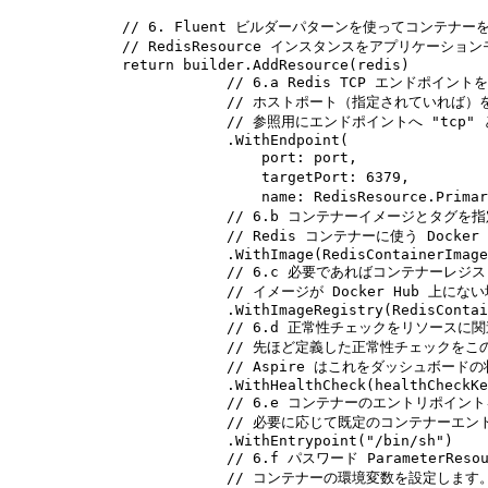
// 6. Fluent ビルダーパターンを使ってコンテナ
// RedisResource インスタンスをアプリケーシ
return
builder
.
AddResource
(
redis
)
// 6.a Redis TCP エンドポイン
// ホストポート（指定されていれば）を
// 参照用にエンドポイントへ "tcp
.
WithEndpoint
(
port
:
port
,
targetPort
:
6379
,
name
:
RedisResource
.
Primar
// 6.b コンテナーイメージとタグを
// Redis コンテナーに使う Dock
.
WithImage
(
RedisContainerImage
// 6.c 必要であればコンテナーレジ
// イメージが Docker Hub 上
.
WithImageRegistry
(
RedisContai
// 6.d 正常性チェックをリソースに
// 先ほど定義した正常性チェックをこ
// Aspire はこれをダッシュボー
.
WithHealthCheck
(
healthCheckKe
// 6.e コンテナーのエントリポイン
// 必要に応じて既定のコンテナーエ
.
WithEntrypoint
(
"
/bin/sh
"
)
// 6.f パスワード ParameterRe
// コンテナーの環境変数を設定します