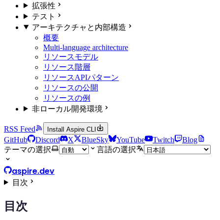
拡張性
テスト
アーキテクチャと内部構造
概要
Multi-language architecture
リソースモデル
リソース階層
リソースAPIパターン
リソースの公開
リソースの例
非ローカル開発環境
RSS Feed
Install Aspire CLI
GitHub
Discord
X
BlueSky
YouTube
Twitch
Blog
テーマの選択
言語の選択
aspire.dev
目次
目次