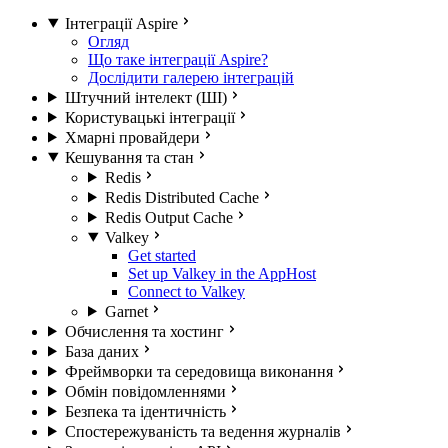
Інтеграції Aspire
Огляд
Що таке інтеграції Aspire?
Дослідити галерею інтеграцій
Штучний інтелект (ШІ)
Користувацькі інтеграції
Хмарні провайдери
Кешування та стан
Redis
Redis Distributed Cache
Redis Output Cache
Valkey
Get started
Set up Valkey in the AppHost
Connect to Valkey
Garnet
Обчислення та хостинг
База даних
Фреймворки та середовища виконання
Обмін повідомленнями
Безпека та ідентичність
Спостережуваність та ведення журналів