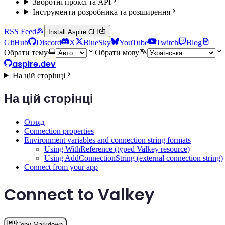
Зворотні проксі та API
Інструменти розробника та розширення
RSS Feed
Install Aspire CLI
GitHub
Discord
X
BlueSky
YouTube
Twitch
Blog
Обрати тему
Обрати мову
aspire.dev
На цій сторінці
На цій сторінці
Огляд
Connection properties
Environment variables and connection string formats
Using WithReference (typed Valkey resource)
Using AddConnectionString (external connection string)
Connect from your app
Connect to Valkey
Copy Markdown