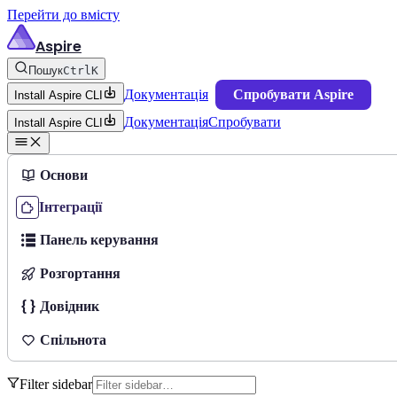
Перейти до вмісту
Aspire
Пошук
Ctrl
K
Документація
Спробувати Aspire
Install Aspire CLI
Документація
Спробувати
Install Aspire CLI
Основи
Інтеграції
Панель керування
Розгортання
Довідник
Спільнота
Filter sidebar