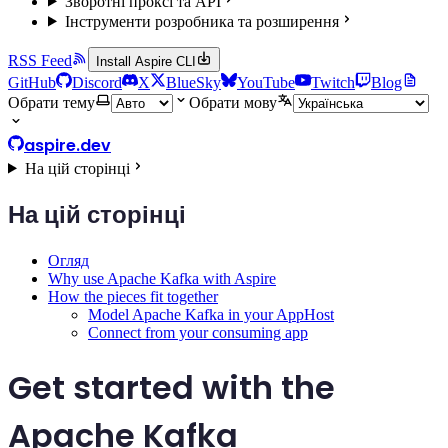
Зворотні проксі та API
Інструменти розробника та розширення
RSS Feed
Install Aspire CLI
GitHub
Discord
X
BlueSky
YouTube
Twitch
Blog
Обрати тему
Обрати мову
aspire.dev
На цій сторінці
На цій сторінці
Огляд
Why use Apache Kafka with Aspire
How the pieces fit together
Model Apache Kafka in your AppHost
Connect from your consuming app
Get started with the
Apache Kafka