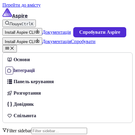
Перейти до вмісту
Aspire
Пошук
Ctrl
K
Документація
Спробувати Aspire
Install Aspire CLI
Документація
Спробувати
Install Aspire CLI
Основи
Інтеграції
Панель керування
Розгортання
Довідник
Спільнота
Filter sidebar