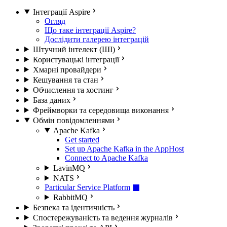
Інтеграції Aspire
Огляд
Що таке інтеграції Aspire?
Дослідити галерею інтеграцій
Штучний інтелект (ШІ)
Користувацькі інтеграції
Хмарні провайдери
Кешування та стан
Обчислення та хостинг
База даних
Фреймворки та середовища виконання
Обмін повідомленнями
Apache Kafka
Get started
Set up Apache Kafka in the AppHost
Connect to Apache Kafka
LavinMQ
NATS
Particular Service Platform
RabbitMQ
Безпека та ідентичність
Спостережуваність та ведення журналів