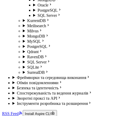
Oracle
PostgreSQL
SQL Server
KurrentDB
Meilisearch
Milvus
MongoDB
MySQL
PostgreSQL
Qdrant
RavenDB
SQL Server
SQLite
SurrealDB
Фреймворки та середовища виконання
Обмін повідомленнями
Безпека та ідентичність
Спостережуваність та ведення журналів
Зворотні проксі та API
Інструменти розробника та розширення
RSS Feed
Install Aspire CLI