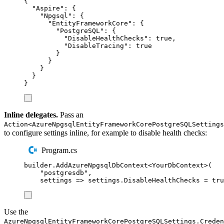
{
"
Aspire
"
:
{
"
Npgsql
"
:
{
"
EntityFrameworkCore
"
:
{
"
PostgreSQL
"
:
{
"
DisableHealthChecks
"
:
true
,
"
DisableTracing
"
:
true
}
}
}
}
}
Inline delegates.
Pass an
Action<AzureNpgsqlEntityFrameworkCorePostgreSQLSettings
to configure settings inline, for example to disable health checks:
Program.cs
builder
.
AddAzureNpgsqlDbContext
<
YourDbContext
>(
"
postgresdb
"
,
settings 
=>
settings
.
DisableHealthChecks
=
tru
Use the
AzureNpgsqlEntityFrameworkCorePostgreSQLSettings.Creden