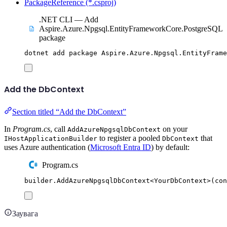
PackageReference (*.csproj)
.NET CLI — Add
Aspire.Azure.Npgsql.EntityFrameworkCore.PostgreSQL
package
dotnet
add
package
Aspire.Azure.Npgsql.EntityFrame
Add the DbContext
Section titled “Add the DbContext”
In
Program.cs
, call
on your
AddAzureNpgsqlDbContext
to register a pooled
that
IHostApplicationBuilder
DbContext
uses Azure authentication (
Microsoft Entra ID
) by default:
Program.cs
builder
.
AddAzureNpgsqlDbContext
<
YourDbContext
>(
con
Заувага