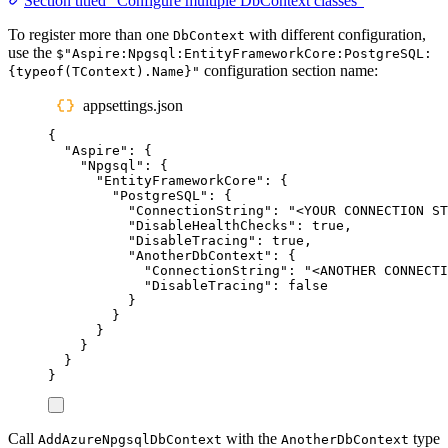
Section titled “Configure multiple DbContext classes”
To register more than one
with different configuration,
DbContext
use the
$"Aspire:Npgsql:EntityFrameworkCore:PostgreSQL:
configuration section name:
{typeof(TContext).Name}"
appsettings.json
{
"
Aspire
"
:
{
"
Npgsql
"
:
{
"
EntityFrameworkCore
"
:
{
"
PostgreSQL
"
:
{
"
ConnectionString
"
:
"
<YOUR CONNECTION ST
"
DisableHealthChecks
"
:
true
,
"
DisableTracing
"
:
true
,
"
AnotherDbContext
"
:
{
"
ConnectionString
"
:
"
<ANOTHER CONNECTI
"
DisableTracing
"
:
false
}
}
}
}
}
}
Call
with the
type
AddAzureNpgsqlDbContext
AnotherDbContext