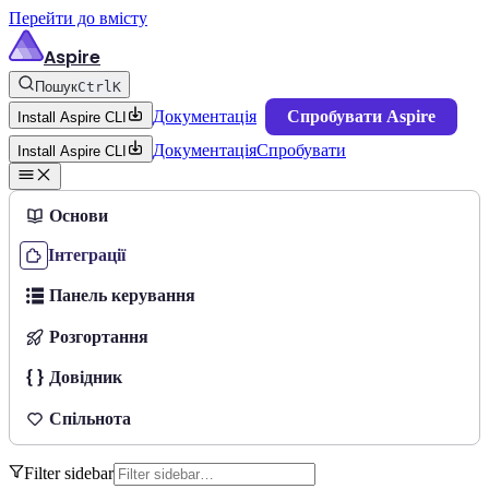
Перейти до вмісту
Aspire
Пошук
Ctrl
K
Документація
Спробувати Aspire
Install Aspire CLI
Документація
Спробувати
Install Aspire CLI
Основи
Інтеграції
Панель керування
Розгортання
Довідник
Спільнота
Filter sidebar