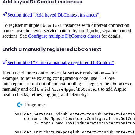
Add keyed DbContext instances
Section titled “Add keyed DbContext instances”
To register multiple
instances with different connection
DbContext
names, use the keyed service pattern by configuring separate named
sections. See
Configure multiple DbContext classes
for details.
Enrich a manually registered DbContext
Section titled “Enrich a manually registered DbContext”
If you need more control over
registration — for
DbContext
example, to reuse existing configuration code, use EF Core
interceptors, or opt out of context pooling — register the
DbContext
manually and call
to add Aspire
EnrichAzureNpgsqlDbContext
health checks, retries, logging, and telemetry:
Program.cs
builder
.
Services
.
AddDbContext
<
YourDbContext
>(
optio
options
.
UseNpgsql
(
builder
.
Configuration
.
GetCon
??
throw
new
InvalidOperationException
(
"
Co
builder
.
EnrichAzureNpgsqlDbContext
<
YourDbContext
>(