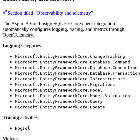
Section titled “Observability and telemetry”
The Aspire Azure PostgreSQL EF Core client integration
automatically configures logging, tracing, and metrics through
OpenTelemetry.
Logging
categories:
Microsoft.EntityFrameworkCore.ChangeTracking
Microsoft.EntityFrameworkCore.Database.Command
Microsoft.EntityFrameworkCore.Database.Connection
Microsoft.EntityFrameworkCore.Database.Transaction
Microsoft.EntityFrameworkCore.Infrastructure
Microsoft.EntityFrameworkCore.Migrations
Microsoft.EntityFrameworkCore.Model
Microsoft.EntityFrameworkCore.Model.Validation
Microsoft.EntityFrameworkCore.Query
Microsoft.EntityFrameworkCore.Update
Tracing
activities:
Npgsql
Metrics
: