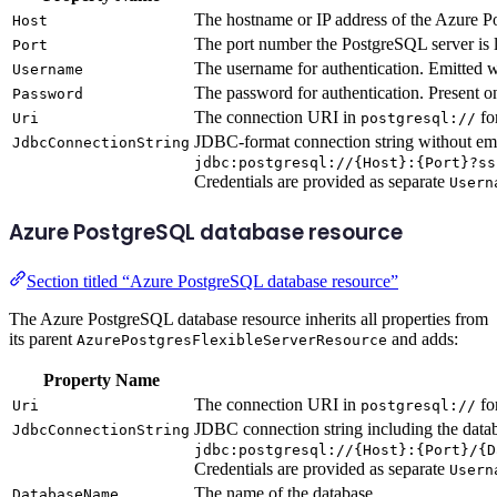
The hostname or IP address of the Azure P
Host
The port number the PostgreSQL server is l
Port
The username for authentication. Emitted 
Username
The password for authentication. Present o
Password
The connection URI in
fo
Uri
postgresql://
JDBC-format connection string without em
JdbcConnectionString
jdbc:postgresql://{Host}:{Port}?ss
Credentials are provided as separate
Usern
Azure PostgreSQL database resource
Section titled “Azure PostgreSQL database resource”
The Azure PostgreSQL database resource inherits all properties from
its parent
and adds:
AzurePostgresFlexibleServerResource
Property Name
The connection URI in
fo
Uri
postgresql://
JDBC connection string including the data
JdbcConnectionString
jdbc:postgresql://{Host}:{Port}/{D
Credentials are provided as separate
Usern
The name of the database
DatabaseName