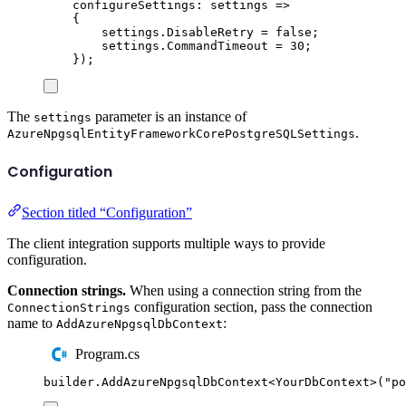
configureSettings
:
 settings 
=>
{
settings
.
DisableRetry
=
false
;
settings
.
CommandTimeout
=
30
;
});
The
parameter is an instance of
settings
.
AzureNpgsqlEntityFrameworkCorePostgreSQLSettings
Configuration
Section titled “Configuration”
The client integration supports multiple ways to provide
configuration.
Connection strings.
When using a connection string from the
configuration section, pass the connection
ConnectionStrings
name to
:
AddAzureNpgsqlDbContext
Program.cs
builder
.
AddAzureNpgsqlDbContext
<
YourDbContext
>(
"
po