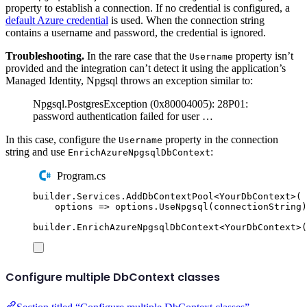
property to establish a connection. If no credential is configured, a
default Azure credential
is used. When the connection string
contains a username and password, the credential is ignored.
Troubleshooting.
In the rare case that the
property isn’t
Username
provided and the integration can’t detect it using the application’s
Managed Identity, Npgsql throws an exception similar to:
Npgsql.PostgresException (0x80004005): 28P01:
password authentication failed for user …
In this case, configure the
property in the connection
Username
string and use
:
EnrichAzureNpgsqlDbContext
Program.cs
builder
.
Services
.
AddDbContextPool
<
YourDbContext
>(
options 
=>
options
.
UseNpgsql
(
connectionString
)
builder
.
EnrichAzureNpgsqlDbContext
<
YourDbContext
>(
Configure multiple DbContext classes