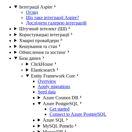
Інтеграції Aspire
Огляд
Що таке інтеграції Aspire?
Дослідити галерею інтеграцій
Штучний інтелект (ШІ)
Користувацькі інтеграції
Хмарні провайдери
Кешування та стан
Обчислення та хостинг
База даних
ClickHouse
Elasticsearch
Entity Framework Core
Overview
Apply migrations
Seed data
Azure Cosmos DB
Azure PostgreSQL
Get started
Connect to Azure PostgreSQL
Azure SQL
MySQL Pomelo
MongoDB