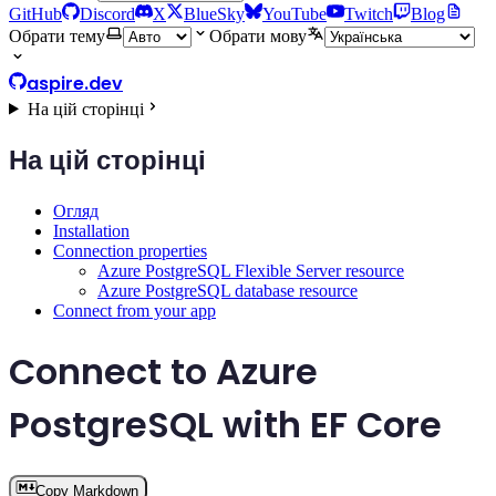
GitHub
Discord
X
BlueSky
YouTube
Twitch
Blog
Обрати тему
Обрати мову
aspire.dev
На цій сторінці
На цій сторінці
Огляд
Installation
Connection properties
Azure PostgreSQL Flexible Server resource
Azure PostgreSQL database resource
Connect from your app
Connect to Azure
PostgreSQL with EF Core
Copy Markdown