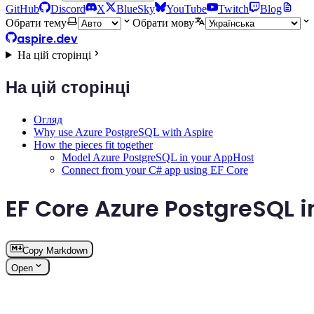
GitHub
Discord
X
BlueSky
YouTube
Twitch
Blog
Обрати тему
Обрати мову
aspire.dev
На цій сторінці
На цій сторінці
Огляд
Why use Azure PostgreSQL with Aspire
How the pieces fit together
Model Azure PostgreSQL in your AppHost
Connect from your C# app using EF Core
EF Core Azure PostgreSQL 
Copy Markdown
Open