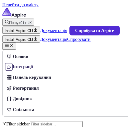
Перейти до вмісту
Aspire
Пошук
Ctrl
K
Документація
Спробувати Aspire
Install Aspire CLI
Документація
Спробувати
Install Aspire CLI
Основи
Інтеграції
Панель керування
Розгортання
Довідник
Спільнота
Filter sidebar