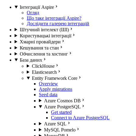
Інтеграції Aspire
Огляд
Що таке інтеграції Aspire?
Дослідити галерею інтеграцій
Штучний інтелект (ШІ)
Користувацькі інтеграції
Хмарні провайдери
Кешування та стан
Обчислення та хостинг
База даних
ClickHouse
Elasticsearch
Entity Framework Core
Overview
Apply migrations
Seed data
Azure Cosmos DB
Azure PostgreSQL
Get started
Connect to Azure PostgreSQL
Azure SQL
MySQL Pomelo
MongoDB