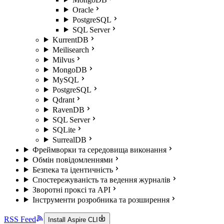
Oracle
PostgreSQL
SQL Server
KurrentDB
Meilisearch
Milvus
MongoDB
MySQL
PostgreSQL
Qdrant
RavenDB
SQL Server
SQLite
SurrealDB
Фреймворки та середовища виконання
Обмін повідомленнями
Безпека та ідентичність
Спостережуваність та ведення журналів
Зворотні проксі та API
Інструменти розробника та розширення
RSS Feed
Install Aspire CLI