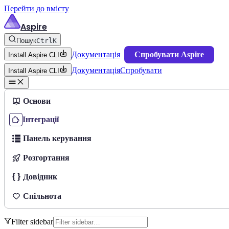
Перейти до вмісту
Aspire
Пошук
Ctrl
K
Документація
Спробувати Aspire
Install Aspire CLI
Документація
Спробувати
Install Aspire CLI
Основи
Інтеграції
Панель керування
Розгортання
Довідник
Спільнота
Filter sidebar