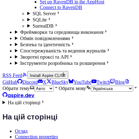
Set up RavenDB in the AppHost
Connect to RavenDB
SQL Server
SQLite
SurrealDB
Фреймворки та середовища виконання
Обмін повідомленнями
Безпека та ідентичність
Спостережуваність та ведення журналів
Зворотні проксі та API
Інструменти розробника та розширення
RSS Feed
Install Aspire CLI
GitHub
Discord
X
BlueSky
YouTube
Twitch
Blog
Обрати тему
Обрати мову
aspire.dev
На цій сторінці
На цій сторінці
Огляд
Connection properties