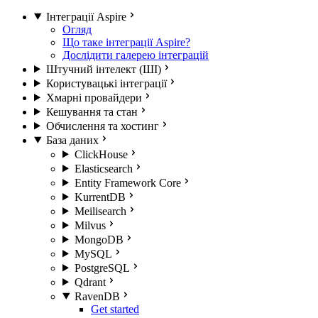
Інтеграції Aspire
Огляд
Що таке інтеграції Aspire?
Дослідити галерею інтеграцій
Штучний інтелект (ШІ)
Користувацькі інтеграції
Хмарні провайдери
Кешування та стан
Обчислення та хостинг
База даних
ClickHouse
Elasticsearch
Entity Framework Core
KurrentDB
Meilisearch
Milvus
MongoDB
MySQL
PostgreSQL
Qdrant
RavenDB
Get started