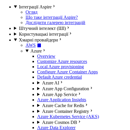
Інтеграції Aspire
Огляд
Що таке інтеграції Aspire?
Дослідити галерею інтеграцій
Штучний інтелект (ШІ)
Користувацькі інтеграції
Хмарні провайдери
AWS
Azure
Overview
Customize Azure resources
Local Azure provisioning
Configure Azure Container Apps
Default Azure credential
Azure AI
Azure App Configuration
Azure App Service
Azure Application Insights
Azure Cache for Redis
Azure Container Registry
Azure Kubernetes Service (AKS)
Azure Cosmos DB
Azure Data Explorer