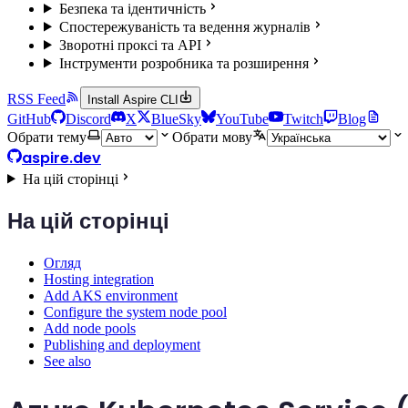
Безпека та ідентичність
Спостережуваність та ведення журналів
Зворотні проксі та API
Інструменти розробника та розширення
RSS Feed
Install Aspire CLI
GitHub
Discord
X
BlueSky
YouTube
Twitch
Blog
Обрати тему
Обрати мову
aspire.dev
На цій сторінці
На цій сторінці
Огляд
Hosting integration
Add AKS environment
Configure the system node pool
Add node pools
Publishing and deployment
See also