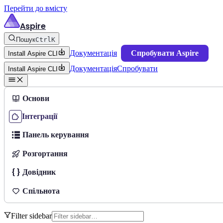
Перейти до вмісту
Aspire
Пошук
Ctrl
K
Документація
Спробувати Aspire
Install Aspire CLI
Документація
Спробувати
Install Aspire CLI
Основи
Інтеграції
Панель керування
Розгортання
Довідник
Спільнота
Filter sidebar