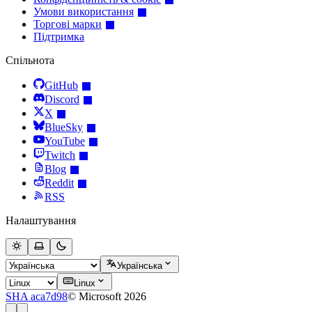
Умови використання
Торгові марки
Підтримка
Спільнота
GitHub
Discord
X
BlueSky
YouTube
Twitch
Blog
Reddit
RSS
Налаштування
Українська
Linux
SHA aca7d98
© Microsoft 2026