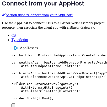
Connect from your AppHost
Section titled “Connect from your AppHost”
Use the AppHost to connect APIs to a Blazor WebAssembly project
resource, then associate the client app with a Blazor Gateway.
C#
TypeScript
AppHost.cs
var
 builder 
=
DistributedApplication
.
CreateBuilder
var
 weatherApi 
=
builder
.
AddProject
<
Projects
.
Weath
.
WithHttpEndpoint
(
name
:
"
http
"
);
var
 blazorApp 
=
builder
.
AddBlazorWasmProject
(
"
app
"
.
WithReference
(
weatherApi
.
GetEndpoint
(
"
http
"
))
builder
.
AddBlazorGateway
(
"
gateway
"
)
.
WithExternalHttpEndpoints
()
.
WithBlazorClientApp
(
blazorApp
);
builder
.
Build
()
.
Run
();