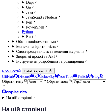
Dapr
Go
Java
JavaScript і Node.js
Perl
PowerShell
Python
Rust
Обмін повідомленнями
Безпека та ідентичність
Спостережуваність та ведення журналів
Зворотні проксі та API
Інструменти розробника та розширення
RSS Feed
Install Aspire CLI
GitHub
Discord
X
BlueSky
YouTube
Twitch
Blog
Обрати тему
Обрати мову
aspire.dev
На цій сторінці
На цій сторінці