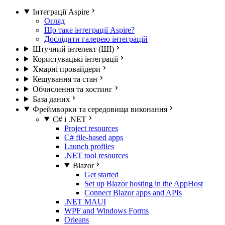
Інтеграції Aspire
Огляд
Що таке інтеграції Aspire?
Дослідити галерею інтеграцій
Штучний інтелект (ШІ)
Користувацькі інтеграції
Хмарні провайдери
Кешування та стан
Обчислення та хостинг
База даних
Фреймворки та середовища виконання
C# і .NET
Project resources
C# file-based apps
Launch profiles
.NET tool resources
Blazor
Get started
Set up Blazor hosting in the AppHost
Connect Blazor apps and APIs
.NET MAUI
WPF and Windows Forms
Orleans