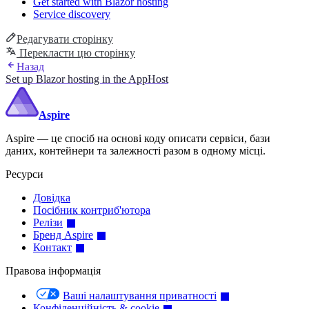
Get started with Blazor hosting
Service discovery
Редагувати сторінку
Перекласти цю сторінку
Назад
Set up Blazor hosting in the AppHost
Aspire
Aspire — це спосіб на основі коду описати сервіси, бази
даних, контейнери та залежності разом в одному місці.
Ресурси
Довідка
Посібник контриб'ютора
Релізи
Бренд Aspire
Контакт
Правова інформація
Ваші налаштування приватності
Конфіденційність & cookie