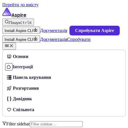
Перейти до вмісту
Aspire
Пошук
Ctrl
K
Документація
Спробувати Aspire
Install Aspire CLI
Документація
Спробувати
Install Aspire CLI
Основи
Інтеграції
Панель керування
Розгортання
Довідник
Спільнота
Filter sidebar