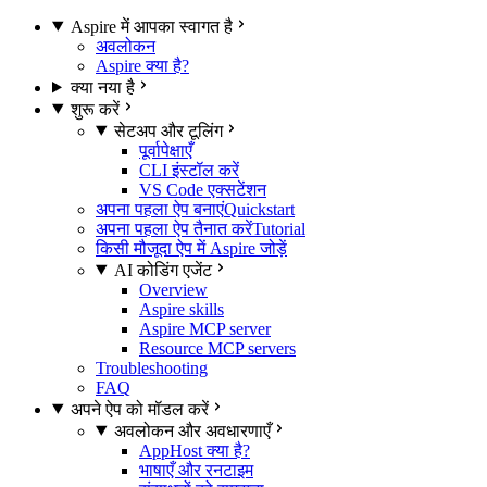
Aspire में आपका स्वागत है
अवलोकन
Aspire क्या है?
क्या नया है
शुरू करें
सेटअप और टूलिंग
पूर्वापेक्षाएँ
CLI इंस्टॉल करें
VS Code एक्सटेंशन
अपना पहला ऐप बनाएं
Quickstart
अपना पहला ऐप तैनात करें
Tutorial
किसी मौजूदा ऐप में Aspire जोड़ें
AI कोडिंग एजेंट
Overview
Aspire skills
Aspire MCP server
Resource MCP servers
Troubleshooting
FAQ
अपने ऐप को मॉडल करें
अवलोकन और अवधारणाएँ
AppHost क्या है?
भाषाएँ और रनटाइम