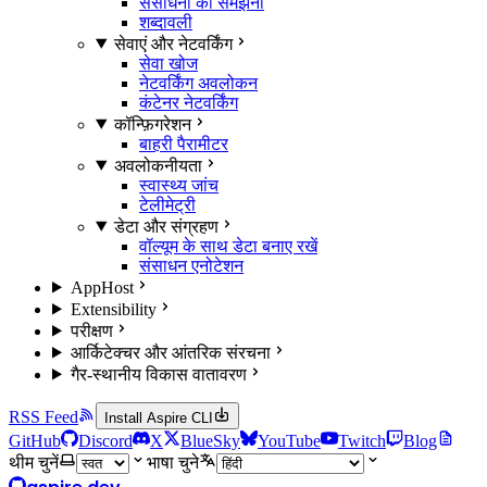
संसाधनों को समझना
शब्दावली
सेवाएं और नेटवर्किंग
सेवा खोज
नेटवर्किंग अवलोकन
कंटेनर नेटवर्किंग
कॉन्फ़िगरेशन
बाहरी पैरामीटर
अवलोकनीयता
स्वास्थ्य जांच
टेलीमेट्री
डेटा और संग्रहण
वॉल्यूम के साथ डेटा बनाए रखें
संसाधन एनोटेशन
AppHost
Extensibility
परीक्षण
आर्किटेक्चर और आंतरिक संरचना
गैर-स्थानीय विकास वातावरण
RSS Feed
Install Aspire CLI
GitHub
Discord
X
BlueSky
YouTube
Twitch
Blog
थीम चुनें
भाषा चुने