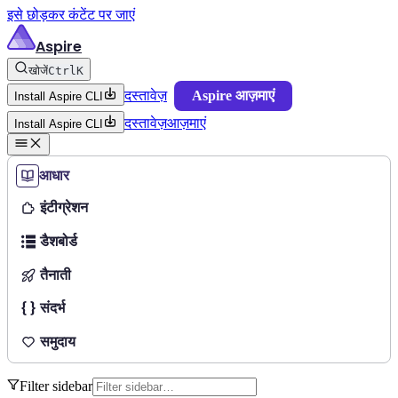
इसे छोड़कर कंटेंट पर जाएं
Aspire
खोजें
Ctrl
K
दस्तावेज़
Aspire आज़माएं
Install Aspire CLI
दस्तावेज़
आज़माएं
Install Aspire CLI
आधार
इंटीग्रेशन
डैशबोर्ड
तैनाती
संदर्भ
समुदाय
Filter sidebar