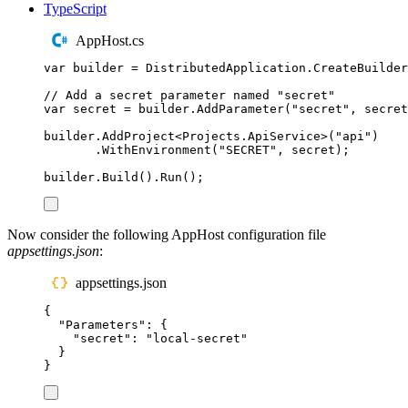
TypeScript
AppHost.cs
var
 builder 
=
DistributedApplication
.
CreateBuilder
// Add a secret parameter named "secret"
var
 secret 
=
builder
.
AddParameter
(
"
secret
"
,
 secret
builder
.
AddProject
<
Projects
.
ApiService
>(
"
api
"
)
.
WithEnvironment
(
"
SECRET
"
,
secret
);
builder
.
Build
()
.
Run
();
Now consider the following AppHost configuration file
appsettings.json
:
appsettings.json
{
"
Parameters
"
:
{
"
secret
"
:
"
local-secret
"
}
}