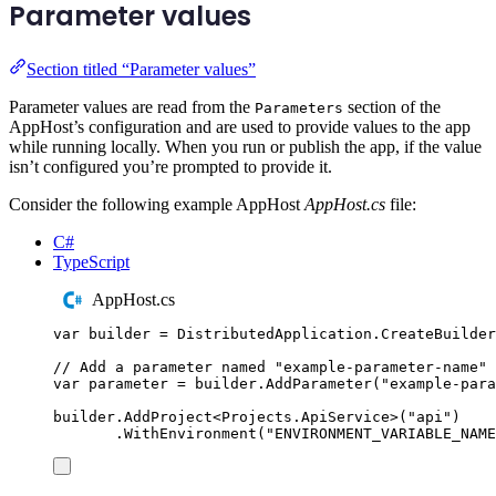
Parameter values
Section titled “Parameter values”
Parameter values are read from the
section of the
Parameters
AppHost’s configuration and are used to provide values to the app
while running locally. When you run or publish the app, if the value
isn’t configured you’re prompted to provide it.
Consider the following example AppHost
AppHost.cs
file:
C#
TypeScript
AppHost.cs
var
 builder 
=
DistributedApplication
.
CreateBuilder
// Add a parameter named "example-parameter-name"
var
 parameter 
=
builder
.
AddParameter
(
"
example-para
builder
.
AddProject
<
Projects
.
ApiService
>(
"
api
"
)
.
WithEnvironment
(
"
ENVIRONMENT_VARIABLE_NAME