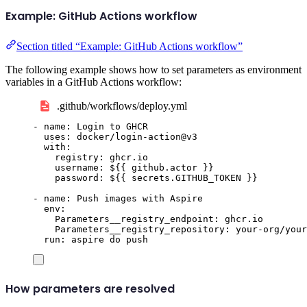
Example: GitHub Actions workflow
Section titled “Example: GitHub Actions workflow”
The following example shows how to set parameters as environment
variables in a GitHub Actions workflow:
.github/workflows/deploy.yml
-
name
:
Login to GHCR
uses
:
docker/login-action@v3
with
:
registry
:
ghcr.io
username
:
${{ github.actor }}
password
:
${{ secrets.GITHUB_TOKEN }}
-
name
:
Push images with Aspire
env
:
Parameters__registry_endpoint
:
ghcr.io
Parameters__registry_repository
:
your-org/your
run
:
aspire do push
How parameters are resolved