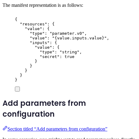
The manifest representation is as follows:
{
"
resources
"
:
{
"
value
"
:
{
"
type
"
:
"
parameter.v0
"
,
"
value
"
:
"
{value.inputs.value}
"
,
"
inputs
"
:
{
"
value
"
:
{
"
type
"
:
"
string
"
,
"
secret
"
:
true
}
}
}
}
}
Add parameters from
configuration
Section titled “Add parameters from configuration”