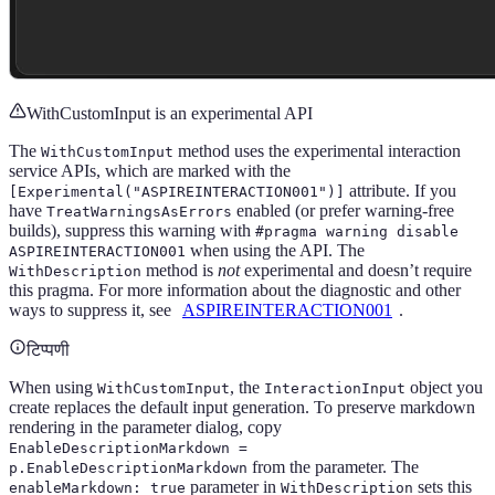
WithCustomInput is an experimental API
The
method uses the experimental interaction
WithCustomInput
service APIs, which are marked with the
attribute. If you
[Experimental("ASPIREINTERACTION001")]
have
enabled (or prefer warning-free
TreatWarningsAsErrors
builds), suppress this warning with
#pragma warning disable
when using the API. The
ASPIREINTERACTION001
method is
not
experimental and doesn’t require
WithDescription
this pragma. For more information about the diagnostic and other
ways to suppress it, see
ASPIREINTERACTION001
.
टिप्पणी
When using
, the
object you
WithCustomInput
InteractionInput
create replaces the default input generation. To preserve markdown
rendering in the parameter dialog, copy
EnableDescriptionMarkdown =
from the parameter. The
p.EnableDescriptionMarkdown
parameter in
sets this
enableMarkdown: true
WithDescription