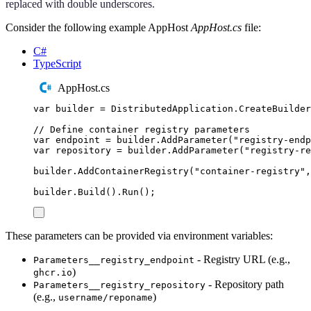
replaced with double underscores.
Consider the following example AppHost
AppHost.cs
file:
C#
TypeScript
AppHost.cs
var
 builder 
=
DistributedApplication
.
CreateBuilder
// Define container registry parameters
var
 endpoint 
=
builder
.
AddParameter
(
"
registry-endp
var
 repository 
=
builder
.
AddParameter
(
"
registry-re
builder
.
AddContainerRegistry
(
"
container-registry
"
,
builder
.
Build
()
.
Run
();
These parameters can be provided via environment variables:
- Registry URL (e.g.,
Parameters__registry_endpoint
)
ghcr.io
- Repository path
Parameters__registry_repository
(e.g.,
)
username/reponame