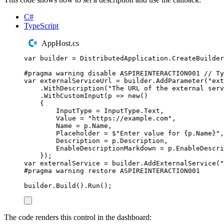
C#
TypeScript
AppHost.cs
var
 builder 
=
DistributedApplication
.
CreateBuilder
#
pragma
warning
disable
 ASPIREINTERACTION001 
// Ty
var
 externalServiceUrl 
=
builder
.
AddParameter
(
"
ext
.
WithDescription
(
"
The URL of the external serv
.
WithCustomInput
(
p 
=>
new
()
{
InputType
=
InputType
.
Text
,
Value
=
"
https://example.com
"
,
Name
=
p
.
Name
,
Placeholder
=
$"
Enter value for 
{
p
.
Name
}
"
,
Description
=
p
.
Description
,
EnableDescriptionMarkdown
=
p
.
EnableDescri
});
var
 externalService 
=
builder
.
AddExternalService
(
"
#
pragma
warning
restore
 ASPIREINTERACTION001
builder
.
Build
()
.
Run
();
The code renders this control in the dashboard: