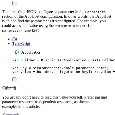
The preceding JSON configures a parameter in the
Parameters
section of the AppHost configuration. In other words, that AppHost
is able to find the parameter as it’s configured. For example, you
could access the value using the
Parameters:example-
key:
parameter-name
C#
TypeScript
AppHost.cs
var
 builder 
=
DistributedApplication
.
CreateBuilder
var
 key 
=
$"
Parameters:example-parameter-name
"
;
var
 value 
=
builder
.
Configuration
[
key
];
// value =
टिप्पणी
You usually don’t need to read this value yourself. Prefer passing
parameter resources to dependent resources, as shown in the
examples in this article.