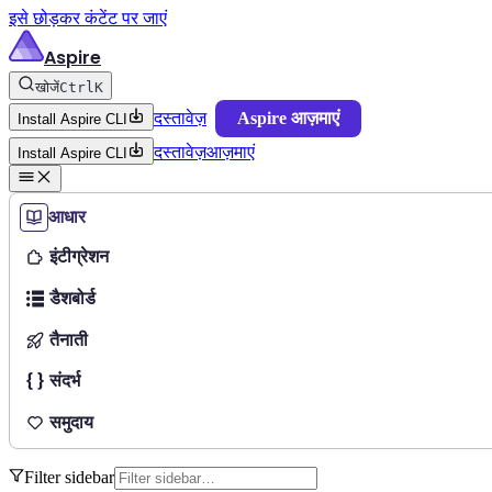
इसे छोड़कर कंटेंट पर जाएं
Aspire
खोजें
Ctrl
K
दस्तावेज़
Aspire आज़माएं
Install Aspire CLI
दस्तावेज़
आज़माएं
Install Aspire CLI
आधार
इंटीग्रेशन
डैशबोर्ड
तैनाती
संदर्भ
समुदाय
Filter sidebar