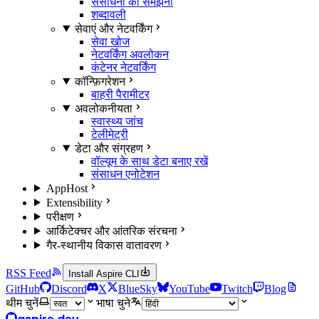
संसाधनों को समझना
शब्दावली
सेवाएं और नेटवर्किंग
सेवा खोज
नेटवर्किंग अवलोकन
कंटेनर नेटवर्किंग
कॉन्फ़िगरेशन
बाहरी पैरामीटर
अवलोकनीयता
स्वास्थ्य जांच
टेलीमेट्री
डेटा और संग्रहण
वॉल्यूम के साथ डेटा बनाए रखें
संसाधन एनोटेशन
AppHost
Extensibility
परीक्षण
आर्किटेक्चर और आंतरिक संरचना
गैर-स्थानीय विकास वातावरण
RSS Feed
Install Aspire CLI
GitHub
Discord
X
BlueSky
YouTube
Twitch
Blog
थीम चुनें
भाषा चुने