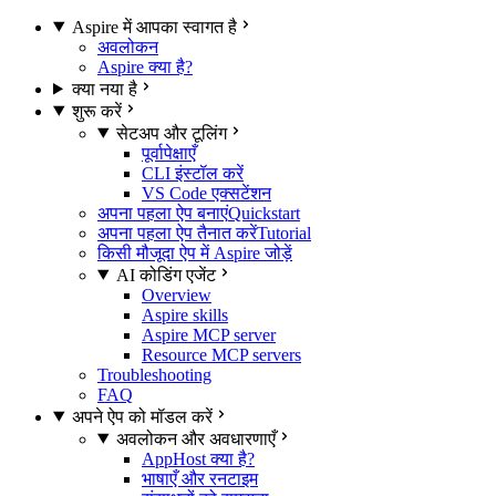
Aspire में आपका स्वागत है
अवलोकन
Aspire क्या है?
क्या नया है
शुरू करें
सेटअप और टूलिंग
पूर्वापेक्षाएँ
CLI इंस्टॉल करें
VS Code एक्सटेंशन
अपना पहला ऐप बनाएं
Quickstart
अपना पहला ऐप तैनात करें
Tutorial
किसी मौजूदा ऐप में Aspire जोड़ें
AI कोडिंग एजेंट
Overview
Aspire skills
Aspire MCP server
Resource MCP servers
Troubleshooting
FAQ
अपने ऐप को मॉडल करें
अवलोकन और अवधारणाएँ
AppHost क्या है?
भाषाएँ और रनटाइम