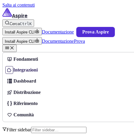
Salta ai contenuti
Aspire
Cerca
Ctrl
K
Documentazione
Prova Aspire
Install Aspire CLI
Documentazione
Prova
Install Aspire CLI
Fondamenti
Integrazioni
Dashboard
Distribuzione
Riferimento
Comunità
Filter sidebar