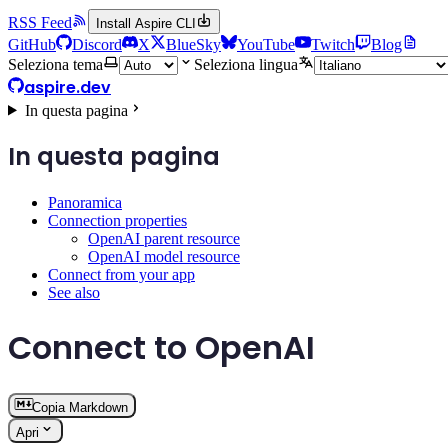
RSS Feed
Install Aspire CLI
GitHub
Discord
X
BlueSky
YouTube
Twitch
Blog
Seleziona tema
Seleziona lingua
aspire.dev
In questa pagina
In questa pagina
Panoramica
Connection properties
OpenAI parent resource
OpenAI model resource
Connect from your app
See also
Connect to OpenAI
Copia Markdown
Apri