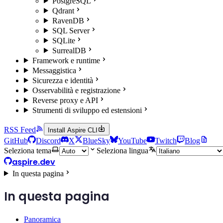
PostgreSQL
Qdrant
RavenDB
SQL Server
SQLite
SurrealDB
Framework e runtime
Messaggistica
Sicurezza e identità
Osservabilità e registrazione
Reverse proxy e API
Strumenti di sviluppo ed estensioni
RSS Feed
Install Aspire CLI
GitHub
Discord
X
BlueSky
YouTube
Twitch
Blog
Seleziona tema
Seleziona lingua
aspire.dev
In questa pagina
In questa pagina
Panoramica