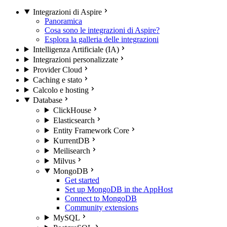
Integrazioni di Aspire
Panoramica
Cosa sono le integrazioni di Aspire?
Esplora la galleria delle integrazioni
Intelligenza Artificiale (IA)
Integrazioni personalizzate
Provider Cloud
Caching e stato
Calcolo e hosting
Database
ClickHouse
Elasticsearch
Entity Framework Core
KurrentDB
Meilisearch
Milvus
MongoDB
Get started
Set up MongoDB in the AppHost
Connect to MongoDB
Community extensions
MySQL