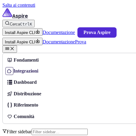
Salta ai contenuti
Aspire
Cerca
Ctrl
K
Documentazione
Prova Aspire
Install Aspire CLI
Documentazione
Prova
Install Aspire CLI
Fondamenti
Integrazioni
Dashboard
Distribuzione
Riferimento
Comunità
Filter sidebar