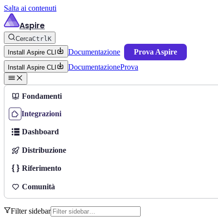
Salta ai contenuti
Aspire
Cerca
Ctrl
K
Documentazione
Prova Aspire
Install Aspire CLI
Documentazione
Prova
Install Aspire CLI
Fondamenti
Integrazioni
Dashboard
Distribuzione
Riferimento
Comunità
Filter sidebar