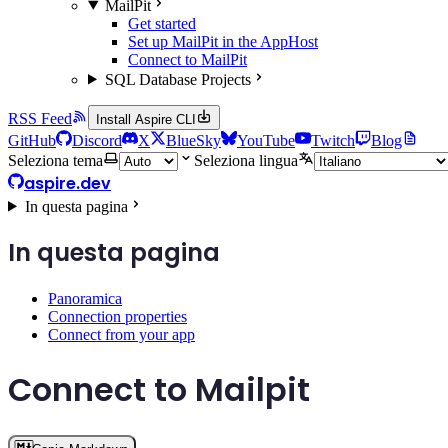
MailPit
Get started
Set up MailPit in the AppHost
Connect to MailPit
SQL Database Projects
RSS Feed
Install Aspire CLI
GitHub
Discord
X
BlueSky
YouTube
Twitch
Blog
Seleziona tema
Seleziona lingua
aspire.dev
In questa pagina
In questa pagina
Panoramica
Connection properties
Connect from your app
Connect to Mailpit